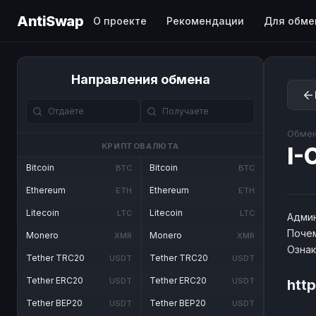
AntiSwap
О проекте
Рекомендации
Для обме
Направления обмена
Обмен
КРИПТОВАЛЮТА
I-
Bitcoin
Bitcoin
BTC
BTC
Ethereum
Ethereum
ETH
ETH
Litecoin
Litecoin
LTC
LTC
Админ
Почем
Monero
Monero
XMR
XMR
Озна
Tether TRC20
Tether TRC20
USDT
USDT
Tether ERC20
Tether ERC20
USDT
USDT
htt
Tether BEP20
Tether BEP20
USDT
USDT