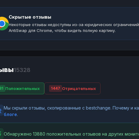
Скрытые отзывы
Некоторые отзывы недоступны из-за юридических ограничений
AntiSwap для Chrome, чтобы видеть полную картину.
ывы
15328
Положительных
Отрицательных
81
1447
Мы скрыли отзывы, скопированные с bestchange. Почему и 
блоге
.
Обнаружено 13880 положительных отзывов на других монит