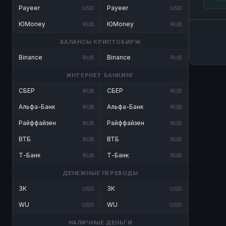
Payeer
Payeer
USD
USD
ЮMoney
ЮMoney
RUB
RUB
БАЛАНСЫ КРИПТОБИРЖ
Binance
Binance
RUB
RUB
ИНТЕРНЕТ БАНКИНГ
СБЕР
СБЕР
RUB
RUB
Альфа-Банк
Альфа-Банк
RUB
RUB
Райффайзен
Райффайзен
RUB
RUB
ВТБ
ВТБ
RUB
RUB
Т-Банк
Т-Банк
RUB
RUB
ДЕНЕЖНЫЕ ПЕРЕВОДЫ
ЗК
ЗК
USD
USD
WU
WU
USD
USD
НАЛИЧНЫЕ ДЕНЬГИ