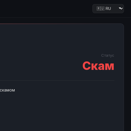
Статус
Скам
 скамом