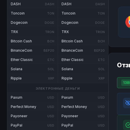
DASH
DASH
DASH
DASH
Toncoin
Toncoin
TON
TON
Dogecoin
Dogecoin
DOGE
DOGE
TRX
TRX
TRON
TRON
Bitcoin Cash
Bitcoin Cash
BCH
BCH
BinanceCoin
BinanceCoin
BEP20
BEP20
Ether Classic
Ether Classic
ETC
ETC
Отз
Solana
Solana
SOL
SOL
Ripple
Ripple
XRP
XRP
138
ЭЛЕКТРОННЫЕ ДЕНЬГИ
Paxum
Paxum
USD
USD
Perfect Money
Perfect Money
USD
USD
Payoneer
Payoneer
USD
USD
PayPal
PayPal
USD
USD