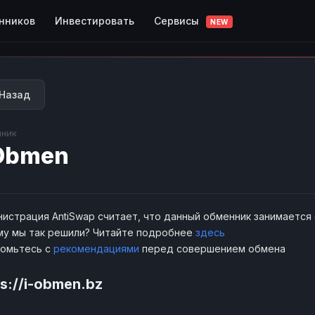
Сервисы
нников
Инвестировать
NEW
Назад
ник
Obmen
истрация AntiSwap считает, что данный обменник занимается
у мы так решили? Читайте подробнее
здесь
комьтесь с
рекомендациями
перед совершением обмена
ps://i-obmen.bz