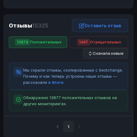
ЮMoney
ЮMoney
RUB
RUB
БАЛАНСЫ КРИПТОБИРЖ
Отзывы
15325
Binance
Binance
Оставить отзыв
RUB
RUB
ИНТЕРНЕТ БАНКИНГ
13878
Положительных
1447
Отрицательных
СБЕР
СБЕР
RUB
RUB
Сначала новые
Альфа-Банк
Альфа-Банк
RUB
RUB
Райффайзен
Райффайзен
RUB
RUB
Мы скрыли отзывы, скопированные с bestchange.
ВТБ
ВТБ
RUB
RUB
Почему и как теперь устроены наши отзывы —
рассказали
в блоге
.
Т-Банк
Т-Банк
RUB
RUB
ДЕНЕЖНЫЕ ПЕРЕВОДЫ
Обнаружено 13877 положительных отзывов на
других мониторингах.
ЗК
ЗК
USD
USD
WU
WU
USD
USD
НАЛИЧНЫЕ ДЕНЬГИ
1
Наличные
Наличные
RUB
RUB