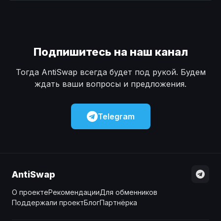
Наличные
Наличные
USD
USD
Наличные
Наличные
KZT
KZT
Подпишитесь на наш канал
Тогда AntiSwap всегда будет под рукой. Будем
ждать ваши вопросы и предложения.
Telegram
AntiSwap
О проекте
Рекомендации
Для обменников
Поддержали проект
Блог
Партнёрка