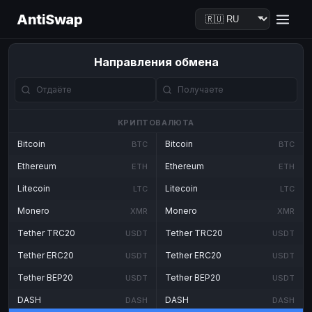
AntiSwap
Направления обмена
КРИПТОВАЛЮТА
Bitcoin
Bitcoin
BTC
BTC
Ethereum
Ethereum
ETH
ETH
Litecoin
Litecoin
LTC
LTC
Monero
Monero
XMR
XMR
Tether TRC20
Tether TRC20
USDT
USDT
Tether ERC20
Tether ERC20
USDT
USDT
Tether BEP20
Tether BEP20
USDT
USDT
DASH
DASH
DASH
DASH