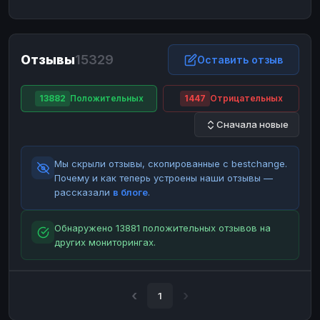
ЮMoney
ЮMoney
RUB
RUB
БАЛАНСЫ КРИПТОБИРЖ
Отзывы
15329
Binance
Binance
Оставить отзыв
RUB
RUB
ИНТЕРНЕТ БАНКИНГ
13882
Положительных
1447
Отрицательных
СБЕР
СБЕР
RUB
RUB
Сначала новые
Альфа-Банк
Альфа-Банк
RUB
RUB
Райффайзен
Райффайзен
RUB
RUB
Мы скрыли отзывы, скопированные с bestchange.
ВТБ
ВТБ
RUB
RUB
Почему и как теперь устроены наши отзывы —
рассказали
в блоге
.
Т-Банк
Т-Банк
RUB
RUB
ДЕНЕЖНЫЕ ПЕРЕВОДЫ
Обнаружено 13881 положительных отзывов на
других мониторингах.
ЗК
ЗК
USD
USD
WU
WU
USD
USD
НАЛИЧНЫЕ ДЕНЬГИ
1
Наличные
Наличные
RUB
RUB