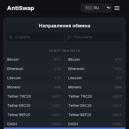
AntiSwap
Направления обмена
КРИПТОВАЛЮТА
Bitcoin
Bitcoin
BTC
BTC
Ethereum
Ethereum
ETH
ETH
Litecoin
Litecoin
LTC
LTC
Monero
Monero
XMR
XMR
Tether TRC20
Tether TRC20
USDT
USDT
Tether ERC20
Tether ERC20
USDT
USDT
Tether BEP20
Tether BEP20
USDT
USDT
DASH
DASH
DASH
DASH