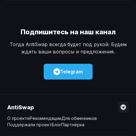
Наличные
Наличные
USD
USD
Наличные
Наличные
KZT
KZT
Подпишитесь на наш канал
Тогда AntiSwap всегда будет под рукой. Будем
ждать ваши вопросы и предложения.
Telegram
AntiSwap
О проекте
Рекомендации
Для обменников
Поддержали проект
Блог
Партнёрка