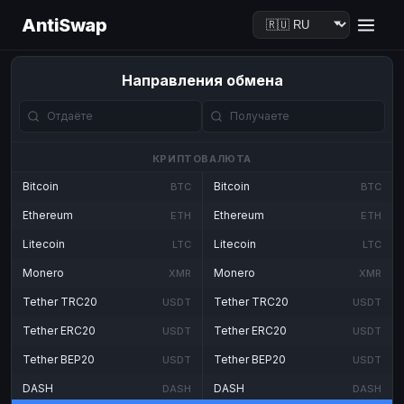
AntiSwap
Направления обмена
КРИПТОВАЛЮТА
Bitcoin
Bitcoin
BTC
BTC
Ethereum
Ethereum
ETH
ETH
Litecoin
Litecoin
LTC
LTC
Monero
Monero
XMR
XMR
Tether TRC20
Tether TRC20
USDT
USDT
Tether ERC20
Tether ERC20
USDT
USDT
Tether BEP20
Tether BEP20
USDT
USDT
DASH
DASH
DASH
DASH