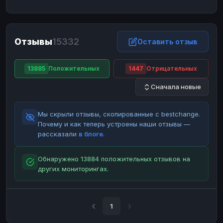
ЮMoney
ЮMoney
RUB
RUB
БАЛАНСЫ КРИПТОБИРЖ
Отзывы
15332
Binance
Binance
Оставить отзыв
RUB
RUB
ИНТЕРНЕТ БАНКИНГ
13885
Положительных
1447
Отрицательных
СБЕР
СБЕР
RUB
RUB
Сначала новые
Альфа-Банк
Альфа-Банк
RUB
RUB
Райффайзен
Райффайзен
RUB
RUB
Мы скрыли отзывы, скопированные с bestchange.
ВТБ
ВТБ
RUB
RUB
Почему и как теперь устроены наши отзывы —
рассказали
в блоге
.
Т-Банк
Т-Банк
RUB
RUB
ДЕНЕЖНЫЕ ПЕРЕВОДЫ
Обнаружено 13884 положительных отзывов на
других мониторингах.
ЗК
ЗК
USD
USD
WU
WU
USD
USD
НАЛИЧНЫЕ ДЕНЬГИ
1
Наличные
Наличные
RUB
RUB