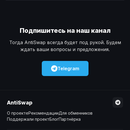
Наличные
Наличные
USD
USD
Наличные
Наличные
KZT
KZT
Подпишитесь на наш канал
Тогда AntiSwap всегда будет под рукой. Будем
ждать ваши вопросы и предложения.
Telegram
AntiSwap
О проекте
Рекомендации
Для обменников
Поддержали проект
Блог
Партнёрка