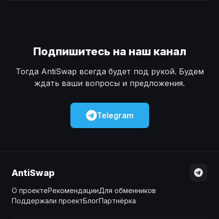
Наличные
Наличные
USD
USD
Наличные
Наличные
KZT
KZT
Подпишитесь на наш канал
Тогда AntiSwap всегда будет под рукой. Будем
ждать ваши вопросы и предложения.
Telegram
AntiSwap
О проекте
Рекомендации
Для обменников
Поддержали проект
Блог
Партнёрка