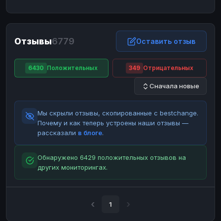
ЮMoney
ЮMoney
RUB
RUB
БАЛАНСЫ КРИПТОБИРЖ
Отзывы
6779
Binance
Binance
Оставить отзыв
RUB
RUB
ИНТЕРНЕТ БАНКИНГ
6430
Положительных
349
Отрицательных
СБЕР
СБЕР
RUB
RUB
Сначала новые
Альфа-Банк
Альфа-Банк
RUB
RUB
Райффайзен
Райффайзен
RUB
RUB
Мы скрыли отзывы, скопированные с bestchange.
ВТБ
ВТБ
RUB
RUB
Почему и как теперь устроены наши отзывы —
рассказали
в блоге
.
Т-Банк
Т-Банк
RUB
RUB
ДЕНЕЖНЫЕ ПЕРЕВОДЫ
Обнаружено 6429 положительных отзывов на
других мониторингах.
ЗК
ЗК
USD
USD
WU
WU
USD
USD
НАЛИЧНЫЕ ДЕНЬГИ
1
Наличные
Наличные
RUB
RUB