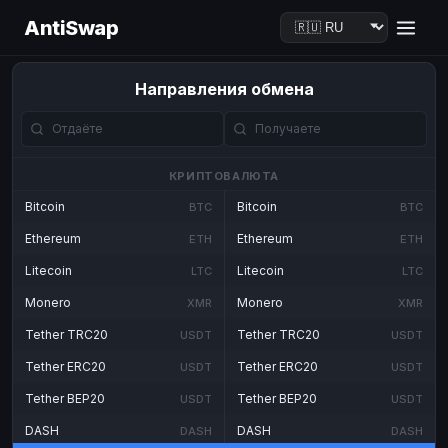
AntiSwap
Направления обмена
КРИПТОВАЛЮТА
Bitcoin
Bitcoin
BTC
BTC
Ethereum
Ethereum
ETH
ETH
Litecoin
Litecoin
LTC
LTC
Monero
Monero
XMR
XMR
Tether TRC20
Tether TRC20
USDT
USDT
Tether ERC20
Tether ERC20
USDT
USDT
Tether BEP20
Tether BEP20
USDT
USDT
DASH
DASH
DASH
DASH