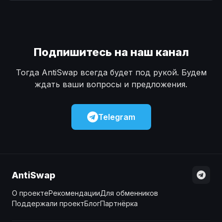
Наличные
Наличные
USD
USD
Наличные
Наличные
KZT
KZT
Подпишитесь на наш канал
Тогда AntiSwap всегда будет под рукой. Будем
ждать ваши вопросы и предложения.
Telegram
AntiSwap
О проекте
Рекомендации
Для обменников
Поддержали проект
Блог
Партнёрка