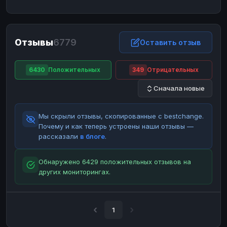
ЮMoney
ЮMoney
RUB
RUB
БАЛАНСЫ КРИПТОБИРЖ
Отзывы
6779
Binance
Binance
Оставить отзыв
RUB
RUB
ИНТЕРНЕТ БАНКИНГ
6430
Положительных
349
Отрицательных
СБЕР
СБЕР
RUB
RUB
Сначала новые
Альфа-Банк
Альфа-Банк
RUB
RUB
Райффайзен
Райффайзен
RUB
RUB
Мы скрыли отзывы, скопированные с bestchange.
ВТБ
ВТБ
RUB
RUB
Почему и как теперь устроены наши отзывы —
рассказали
в блоге
.
Т-Банк
Т-Банк
RUB
RUB
ДЕНЕЖНЫЕ ПЕРЕВОДЫ
Обнаружено 6429 положительных отзывов на
других мониторингах.
ЗК
ЗК
USD
USD
WU
WU
USD
USD
НАЛИЧНЫЕ ДЕНЬГИ
1
Наличные
Наличные
RUB
RUB