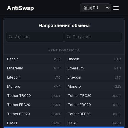
AntiSwap
Направления обмена
КРИПТОВАЛЮТА
Bitcoin
Bitcoin
BTC
BTC
Ethereum
Ethereum
ETH
ETH
Litecoin
Litecoin
LTC
LTC
Monero
Monero
XMR
XMR
Tether TRC20
Tether TRC20
USDT
USDT
Tether ERC20
Tether ERC20
USDT
USDT
Tether BEP20
Tether BEP20
USDT
USDT
DASH
DASH
DASH
DASH