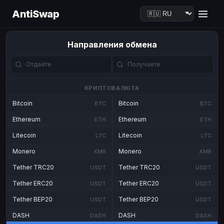
AntiSwap
Направления обмена
КРИПТОВАЛЮТА
Bitcoin
Bitcoin
BTC
BTC
Ethereum
Ethereum
ETH
ETH
Litecoin
Litecoin
LTC
LTC
Monero
Monero
XMR
XMR
Tether TRC20
Tether TRC20
USDT
USDT
Tether ERC20
Tether ERC20
USDT
USDT
Tether BEP20
Tether BEP20
USDT
USDT
DASH
DASH
DASH
DASH