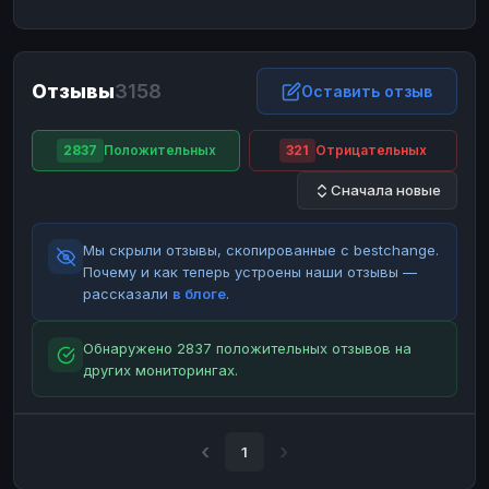
ЮMoney
ЮMoney
RUB
RUB
БАЛАНСЫ КРИПТОБИРЖ
Отзывы
3158
Binance
Binance
Оставить отзыв
RUB
RUB
ИНТЕРНЕТ БАНКИНГ
2837
Положительных
321
Отрицательных
СБЕР
СБЕР
RUB
RUB
Сначала новые
Альфа-Банк
Альфа-Банк
RUB
RUB
Райффайзен
Райффайзен
RUB
RUB
Мы скрыли отзывы, скопированные с bestchange.
ВТБ
ВТБ
RUB
RUB
Почему и как теперь устроены наши отзывы —
рассказали
в блоге
.
Т-Банк
Т-Банк
RUB
RUB
ДЕНЕЖНЫЕ ПЕРЕВОДЫ
Обнаружено 2837 положительных отзывов на
других мониторингах.
ЗК
ЗК
USD
USD
WU
WU
USD
USD
НАЛИЧНЫЕ ДЕНЬГИ
1
Наличные
Наличные
RUB
RUB