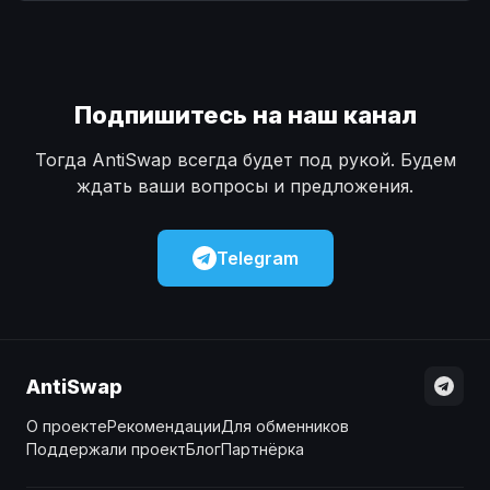
Наличные
Наличные
USD
USD
Наличные
Наличные
KZT
KZT
Подпишитесь на наш канал
Тогда AntiSwap всегда будет под рукой. Будем
ждать ваши вопросы и предложения.
Telegram
AntiSwap
О проекте
Рекомендации
Для обменников
Поддержали проект
Блог
Партнёрка