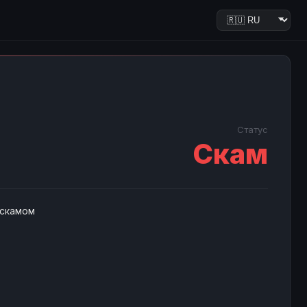
Статус
Скам
 скамом