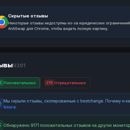
Скрытые отзывы
Некоторые отзывы недоступны из-за юридических ограничений
AntiSwap для Chrome, чтобы видеть полную картину.
ывы
9391
Положительных
Отрицательных
2
219
Мы скрыли отзывы, скопированные с bestchange. Почему и 
блоге
.
Обнаружено 9171 положительных отзывов на других монитор