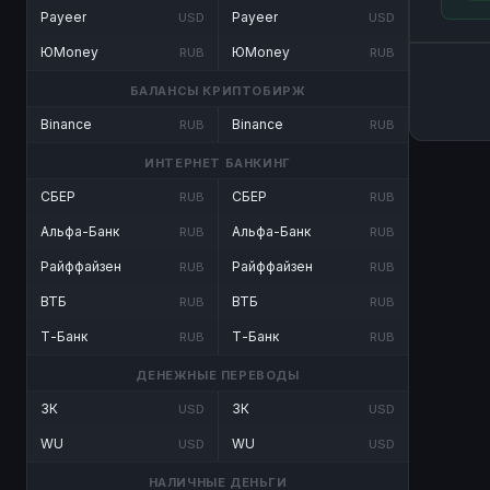
Payeer
Payeer
USD
USD
ЮMoney
ЮMoney
RUB
RUB
БАЛАНСЫ КРИПТОБИРЖ
Binance
Binance
RUB
RUB
ИНТЕРНЕТ БАНКИНГ
СБЕР
СБЕР
RUB
RUB
Альфа-Банк
Альфа-Банк
RUB
RUB
Райффайзен
Райффайзен
RUB
RUB
ВТБ
ВТБ
RUB
RUB
Т-Банк
Т-Банк
RUB
RUB
ДЕНЕЖНЫЕ ПЕРЕВОДЫ
ЗК
ЗК
USD
USD
WU
WU
USD
USD
НАЛИЧНЫЕ ДЕНЬГИ