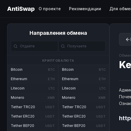
AntiSwap
О проекте
Рекомендации
Для обме
Направления обмена
Обмен
КРИПТОВАЛЮТА
Ke
Bitcoin
Bitcoin
BTC
BTC
Ethereum
Ethereum
ETH
ETH
Litecoin
Litecoin
LTC
LTC
Админ
Почем
Monero
Monero
XMR
XMR
Озна
Tether TRC20
Tether TRC20
USDT
USDT
Tether ERC20
Tether ERC20
USDT
USDT
htt
Tether BEP20
Tether BEP20
USDT
USDT