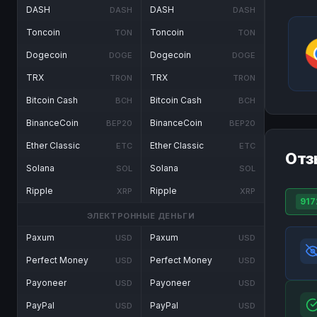
DASH
DASH
DASH
DASH
Toncoin
Toncoin
TON
TON
Dogecoin
Dogecoin
DOGE
DOGE
TRX
TRX
TRON
TRON
Bitcoin Cash
Bitcoin Cash
BCH
BCH
BinanceCoin
BinanceCoin
BEP20
BEP20
Ether Classic
Ether Classic
ETC
ETC
Отз
Solana
Solana
SOL
SOL
Ripple
Ripple
XRP
XRP
917
ЭЛЕКТРОННЫЕ ДЕНЬГИ
Paxum
Paxum
USD
USD
Perfect Money
Perfect Money
USD
USD
Payoneer
Payoneer
USD
USD
PayPal
PayPal
USD
USD