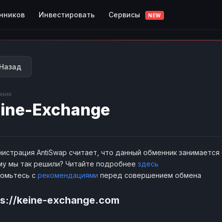
Сервисы
нников
Инвестировать
NEW
Назад
ник
ine-Exchange
истрация AntiSwap считает, что данный обменник занимается
у мы так решили? Читайте подробнее
здесь
комьтесь с
рекомендациями
перед совершением обмена
ps://keine-exchange.com