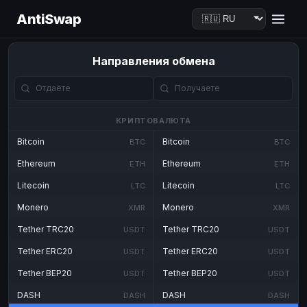
AntiSwap
Направления обмена
КРИПТОВАЛЮТА
Bitcoin
Bitcoin
BTC
BTC
Ethereum
Ethereum
ETH
ETH
Litecoin
Litecoin
LTC
LTC
Monero
Monero
XMR
XMR
Tether TRC20
Tether TRC20
USDT
USDT
Tether ERC20
Tether ERC20
USDT
USDT
Tether BEP20
Tether BEP20
USDT
USDT
DASH
DASH
DASH
DASH