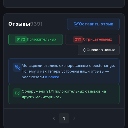
ЮMoney
ЮMoney
RUB
RUB
БАЛАНСЫ КРИПТОБИРЖ
Отзывы
9391
Binance
Binance
Оставить отзыв
RUB
RUB
ИНТЕРНЕТ БАНКИНГ
9172
Положительных
219
Отрицательных
СБЕР
СБЕР
RUB
RUB
Сначала новые
Альфа-Банк
Альфа-Банк
RUB
RUB
Райффайзен
Райффайзен
RUB
RUB
Мы скрыли отзывы, скопированные с bestchange.
ВТБ
ВТБ
RUB
RUB
Почему и как теперь устроены наши отзывы —
рассказали
в блоге
.
Т-Банк
Т-Банк
RUB
RUB
ДЕНЕЖНЫЕ ПЕРЕВОДЫ
Обнаружено 9171 положительных отзывов на
других мониторингах.
ЗК
ЗК
USD
USD
WU
WU
USD
USD
НАЛИЧНЫЕ ДЕНЬГИ
1
Наличные
Наличные
RUB
RUB