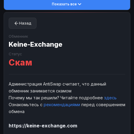
Показать все
Toncoin
Toncoin
TON
TON
Dogecoin
Dogecoin
DOGE
DOGE
Назад
TRX
TRX
TRON
TRON
Bitcoin Cash
Bitcoin Cash
BCH
BCH
Обменник
BinanceCoin
Keine-Exchange
BinanceCoin
BEP20
BEP20
Ether Classic
Ether Classic
ETC
ETC
Статус
Скам
Solana
Solana
SOL
SOL
Ripple
Ripple
XRP
XRP
ЭЛЕКТРОННЫЕ ДЕНЬГИ
Администрация AntiSwap считает, что данный
обменник занимается скамом
Paxum
Paxum
USD
USD
Почему мы так решили? Читайте подробнее
здесь
Perfect Money
Perfect Money
USD
USD
Ознакомьтесь с
рекомендациями
перед совершением
Payoneer
Payoneer
USD
USD
обмена
PayPal
PayPal
USD
USD
https://keine-exchange.com
Payeer
Payeer
USD
USD