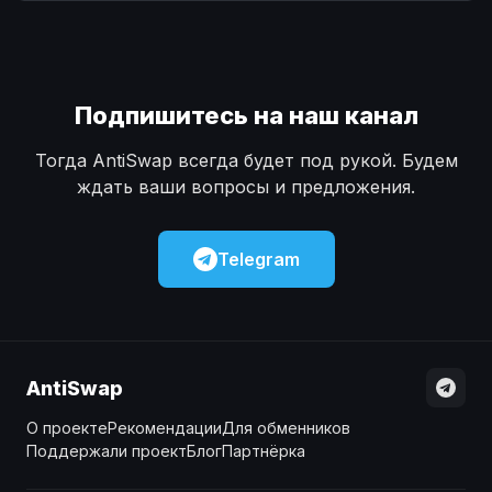
Наличные
Наличные
USD
USD
Наличные
Наличные
KZT
KZT
Подпишитесь на наш канал
Тогда AntiSwap всегда будет под рукой. Будем
ждать ваши вопросы и предложения.
Telegram
AntiSwap
О проекте
Рекомендации
Для обменников
Поддержали проект
Блог
Партнёрка