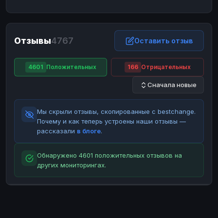
ЮMoney
ЮMoney
RUB
RUB
БАЛАНСЫ КРИПТОБИРЖ
Отзывы
4767
Binance
Binance
Оставить отзыв
RUB
RUB
ИНТЕРНЕТ БАНКИНГ
4601
Положительных
166
Отрицательных
СБЕР
СБЕР
RUB
RUB
Сначала новые
Альфа-Банк
Альфа-Банк
RUB
RUB
Райффайзен
Райффайзен
RUB
RUB
Мы скрыли отзывы, скопированные с bestchange.
ВТБ
ВТБ
RUB
RUB
Почему и как теперь устроены наши отзывы —
рассказали
в блоге
.
Т-Банк
Т-Банк
RUB
RUB
ДЕНЕЖНЫЕ ПЕРЕВОДЫ
Обнаружено 4601 положительных отзывов на
других мониторингах.
ЗК
ЗК
USD
USD
WU
WU
USD
USD
НАЛИЧНЫЕ ДЕНЬГИ
Наличные
Наличные
RUB
RUB