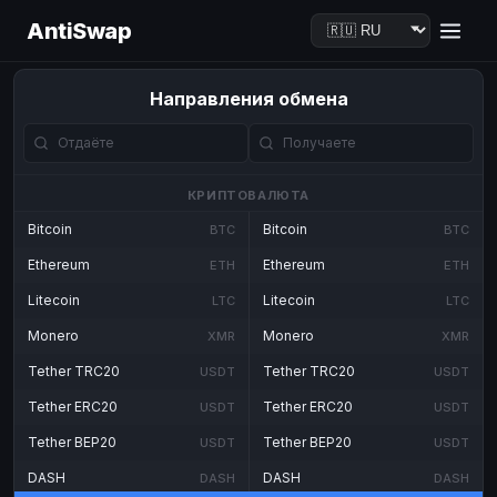
AntiSwap
Направления обмена
КРИПТОВАЛЮТА
Bitcoin
Bitcoin
BTC
BTC
Ethereum
Ethereum
ETH
ETH
Litecoin
Litecoin
LTC
LTC
Monero
Monero
XMR
XMR
Tether TRC20
Tether TRC20
USDT
USDT
Tether ERC20
Tether ERC20
USDT
USDT
Tether BEP20
Tether BEP20
USDT
USDT
DASH
DASH
DASH
DASH