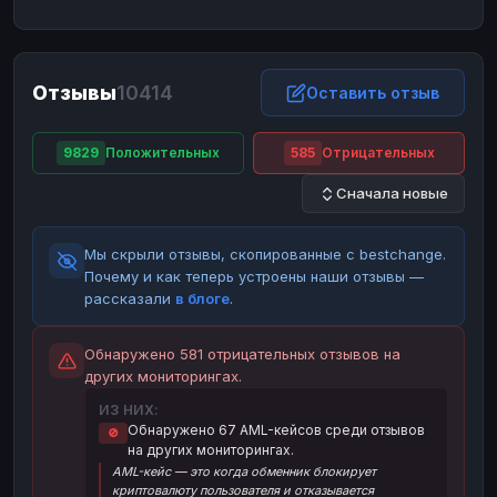
ЮMoney
ЮMoney
RUB
RUB
БАЛАНСЫ КРИПТОБИРЖ
Отзывы
10414
Binance
Binance
Оставить отзыв
RUB
RUB
ИНТЕРНЕТ БАНКИНГ
9829
Положительных
585
Отрицательных
СБЕР
СБЕР
RUB
RUB
Сначала новые
Альфа-Банк
Альфа-Банк
RUB
RUB
Райффайзен
Райффайзен
RUB
RUB
Мы скрыли отзывы, скопированные с bestchange.
ВТБ
ВТБ
RUB
RUB
Почему и как теперь устроены наши отзывы —
рассказали
в блоге
.
Т-Банк
Т-Банк
RUB
RUB
ДЕНЕЖНЫЕ ПЕРЕВОДЫ
Обнаружено 581 отрицательных отзывов на
других мониторингах.
ЗК
ЗК
USD
USD
ИЗ НИХ:
WU
WU
USD
USD
Обнаружено 67 AML-кейсов среди отзывов
🚫
на других мониторингах.
НАЛИЧНЫЕ ДЕНЬГИ
AML-кейс — это когда обменник блокирует
Наличные
Наличные
RUB
RUB
криптовалюту пользователя и отказывается