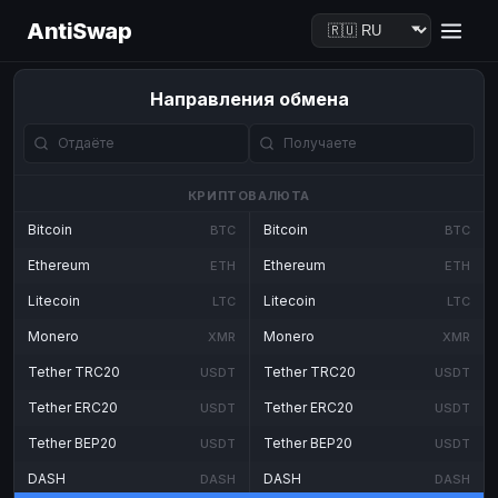
AntiSwap
Направления обмена
КРИПТОВАЛЮТА
Bitcoin
Bitcoin
BTC
BTC
Ethereum
Ethereum
ETH
ETH
Litecoin
Litecoin
LTC
LTC
Monero
Monero
XMR
XMR
Tether TRC20
Tether TRC20
USDT
USDT
Tether ERC20
Tether ERC20
USDT
USDT
Tether BEP20
Tether BEP20
USDT
USDT
DASH
DASH
DASH
DASH