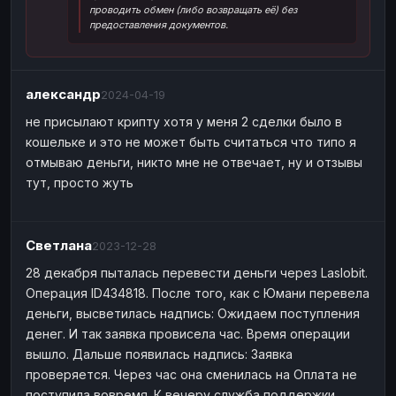
проводить обмен (либо возвращать её) без
Наличные
Наличные
USD
USD
предоставления документов.
Наличные
Наличные
KZT
KZT
александр
2024-04-19
не присылают крипту хотя у меня 2 сделки было в
кошельке и это не может быть считаться что типо я
отмываю деньги, никто мне не отвечает, ну и отзывы
тут, просто жуть
Светлана
2023-12-28
28 декабря пыталась перевести деньги через Laslobit.
Операция ID434818. После того, как с Юмани перевела
деньги, высветилась надпись: Ожидаем поступления
денег. И так заявка провисела час. Время операции
вышло. Дальше появилась надпись: Заявка
проверяется. Через час она сменилась на Оплата не
поступила вовремя. К вечеру служба поддержки