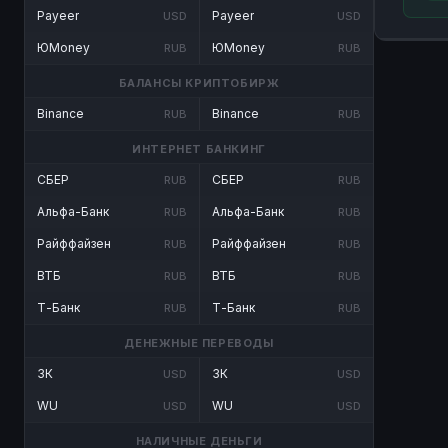
Payeer
Payeer
USD
USD
ЮMoney
ЮMoney
RUB
RUB
БАЛАНСЫ КРИПТОБИРЖ
Binance
Binance
RUB
RUB
ИНТЕРНЕТ БАНКИНГ
СБЕР
СБЕР
RUB
RUB
Альфа-Банк
Альфа-Банк
RUB
RUB
Райффайзен
Райффайзен
RUB
RUB
ВТБ
ВТБ
RUB
RUB
Т-Банк
Т-Банк
RUB
RUB
ДЕНЕЖНЫЕ ПЕРЕВОДЫ
ЗК
ЗК
USD
USD
WU
WU
USD
USD
НАЛИЧНЫЕ ДЕНЬГИ