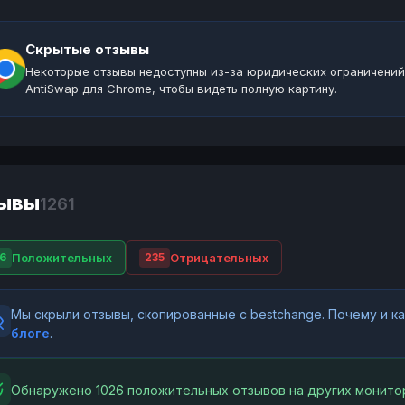
Скрытые отзывы
Некоторые отзывы недоступны из-за юридических ограничений
AntiSwap для Chrome, чтобы видеть полную картину.
ывы
1261
Положительных
Отрицательных
6
235
Мы скрыли отзывы, скопированные с bestchange. Почему и 
блоге
.
Обнаружено 1026 положительных отзывов на других монитор