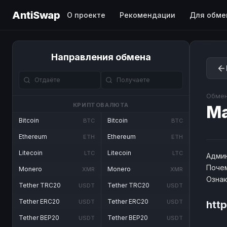
AntiSwap
О проекте
Рекомендации
Для обме
Направления обмена
Обмен
КРИПТОВАЛЮТА
Ma
Bitcoin
Bitcoin
BTC
BTC
Ethereum
Ethereum
ETH
ETH
Litecoin
Litecoin
LTC
LTC
Админ
Почем
Monero
Monero
XMR
XMR
Озна
Tether TRC20
Tether TRC20
USDT
USDT
Tether ERC20
Tether ERC20
USDT
USDT
htt
Tether BEP20
Tether BEP20
USDT
USDT