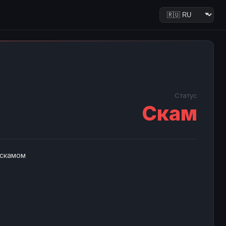
Статус
Скам
 скамом