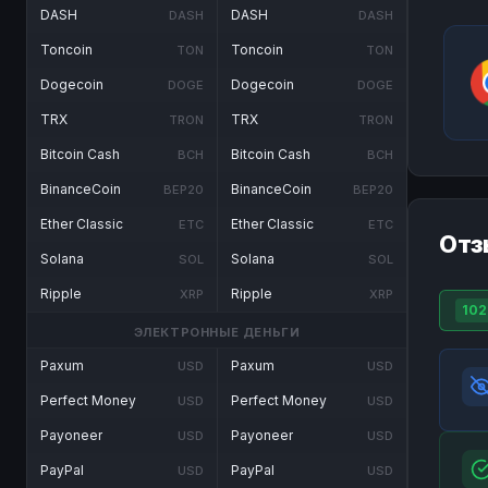
DASH
DASH
DASH
DASH
Toncoin
Toncoin
TON
TON
Dogecoin
Dogecoin
DOGE
DOGE
TRX
TRX
TRON
TRON
Bitcoin Cash
Bitcoin Cash
BCH
BCH
BinanceCoin
BinanceCoin
BEP20
BEP20
Ether Classic
Ether Classic
ETC
ETC
Отз
Solana
Solana
SOL
SOL
Ripple
Ripple
XRP
XRP
102
ЭЛЕКТРОННЫЕ ДЕНЬГИ
Paxum
Paxum
USD
USD
Perfect Money
Perfect Money
USD
USD
Payoneer
Payoneer
USD
USD
PayPal
PayPal
USD
USD