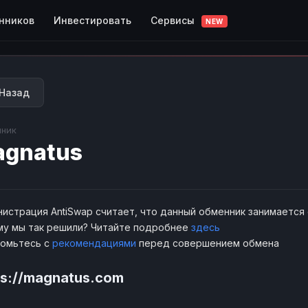
Сервисы
нников
Инвестировать
NEW
Назад
ник
gnatus
истрация AntiSwap считает, что данный обменник занимается
у мы так решили? Читайте подробнее
здесь
комьтесь с
рекомендациями
перед совершением обмена
ps://magnatus.com