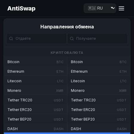
AntiSwap
Направления обмена
КРИПТОВАЛЮТА
Bitcoin
Bitcoin
BTC
BTC
Ethereum
Ethereum
ETH
ETH
Litecoin
Litecoin
LTC
LTC
Monero
Monero
XMR
XMR
Tether TRC20
Tether TRC20
USDT
USDT
Tether ERC20
Tether ERC20
USDT
USDT
Tether BEP20
Tether BEP20
USDT
USDT
DASH
DASH
DASH
DASH