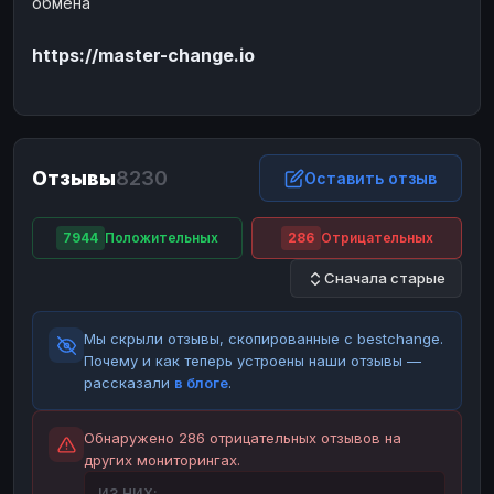
обмена
ЮMoney
ЮMoney
RUB
RUB
https://master-change.io
БАЛАНСЫ КРИПТОБИРЖ
Binance
Binance
RUB
RUB
ИНТЕРНЕТ БАНКИНГ
СБЕР
СБЕР
RUB
RUB
Отзывы
8230
Оставить отзыв
Альфа-Банк
Альфа-Банк
RUB
RUB
Райффайзен
Райффайзен
RUB
RUB
7944
Положительных
286
Отрицательных
ВТБ
ВТБ
RUB
RUB
Сначала старые
Т-Банк
Т-Банк
RUB
RUB
Мы скрыли отзывы, скопированные с bestchange.
ДЕНЕЖНЫЕ ПЕРЕВОДЫ
Почему и как теперь устроены наши отзывы —
ЗК
ЗК
USD
USD
рассказали
в блоге
.
WU
WU
USD
USD
Обнаружено 286 отрицательных отзывов на
НАЛИЧНЫЕ ДЕНЬГИ
других мониторингах.
Наличные
Наличные
RUB
RUB
ИЗ НИХ: