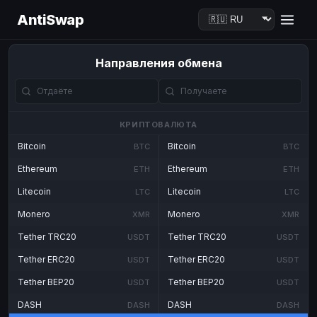
AntiSwap
Направления обмена
КРИПТОВАЛЮТА
Bitcoin
Bitcoin
BTC
BTC
Ethereum
Ethereum
ETH
ETH
Litecoin
Litecoin
LTC
LTC
Monero
Monero
XMR
XMR
Tether TRC20
Tether TRC20
USDT
USDT
Tether ERC20
Tether ERC20
USDT
USDT
Tether BEP20
Tether BEP20
USDT
USDT
DASH
DASH
DASH
DASH