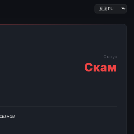
Статус
Скам
 скамом