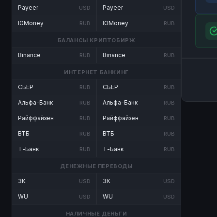
Payeer
Payeer
USD
USD
ЮMoney
ЮMoney
RUB
RUB
БАЛАНСЫ КРИПТОБИРЖ
Binance
Binance
RUB
RUB
ИНТЕРНЕТ БАНКИНГ
СБЕР
СБЕР
RUB
RUB
Альфа-Банк
Альфа-Банк
RUB
RUB
Райффайзен
Райффайзен
RUB
RUB
ВТБ
ВТБ
RUB
RUB
Т-Банк
Т-Банк
RUB
RUB
ДЕНЕЖНЫЕ ПЕРЕВОДЫ
ЗК
ЗК
USD
USD
WU
WU
USD
USD
НАЛИЧНЫЕ ДЕНЬГИ