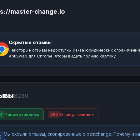
ps://master-change.io
Скрытые отзывы
Некоторые отзывы недоступны из-за юридических ограничений
AntiSwap для Chrome, чтобы видеть полную картину.
ывы
8230
Положительных
Отрицательных
4
286
Мы скрыли отзывы, скопированные с bestchange. Почему и 