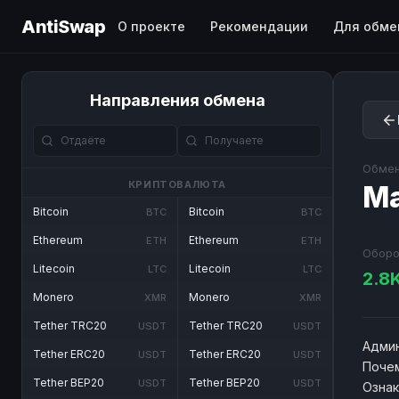
AntiSwap
О проекте
Рекомендации
Для обме
Направления обмена
Обмен
КРИПТОВАЛЮТА
Ma
Bitcoin
Bitcoin
BTC
BTC
Ethereum
Ethereum
ETH
ETH
Оборо
Litecoin
Litecoin
LTC
LTC
2.8
Monero
Monero
XMR
XMR
Tether TRC20
Tether TRC20
USDT
USDT
Админ
Tether ERC20
Tether ERC20
USDT
USDT
Почем
Tether BEP20
Tether BEP20
USDT
USDT
Озна