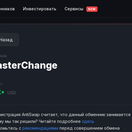
Сервисы
нников
Инвестировать
NEW
Назад
ник
sterChange
т
K+
USD
истрация AntiSwap считает, что данный обменник занимается
у мы так решили? Читайте подробнее
здесь
комьтесь с
рекомендациями
перед совершением обмена