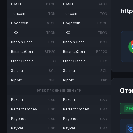
DASH
DASH
DASH
DASH
htt
Toncoin
Toncoin
TON
TON
Dogecoin
Dogecoin
DOGE
DOGE
TRX
TRX
TRON
TRON
Bitcoin Cash
Bitcoin Cash
BCH
BCH
BinanceCoin
BinanceCoin
BEP20
BEP20
Ether Classic
Ether Classic
ETC
ETC
Solana
Solana
SOL
SOL
Ripple
Ripple
XRP
XRP
Отз
ЭЛЕКТРОННЫЕ ДЕНЬГИ
Paxum
Paxum
USD
USD
794
Perfect Money
Perfect Money
USD
USD
Payoneer
Payoneer
USD
USD
PayPal
PayPal
USD
USD