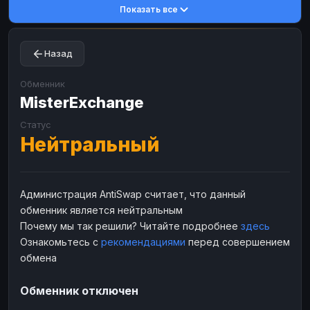
Показать все
Toncoin
Toncoin
TON
TON
Dogecoin
Dogecoin
DOGE
DOGE
Назад
TRX
TRX
TRON
TRON
Bitcoin Cash
Bitcoin Cash
BCH
BCH
Обменник
BinanceCoin
MisterExchange
BinanceCoin
BEP20
BEP20
Ether Classic
Ether Classic
ETC
ETC
Статус
Нейтральный
Solana
Solana
SOL
SOL
Ripple
Ripple
XRP
XRP
ЭЛЕКТРОННЫЕ ДЕНЬГИ
Администрация AntiSwap считает, что данный
обменник является нейтральным
Paxum
Paxum
USD
USD
Почему мы так решили? Читайте подробнее
здесь
Perfect Money
Perfect Money
USD
USD
Ознакомьтесь с
рекомендациями
перед совершением
Payoneer
Payoneer
USD
USD
обмена
PayPal
PayPal
USD
USD
Обменник отключен
Payeer
Payeer
USD
USD