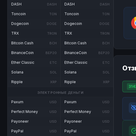
DASH
DASH
DASH
DASH
Toncoin
Toncoin
TON
TON
Dogecoin
Dogecoin
DOGE
DOGE
TRX
TRX
TRON
TRON
Bitcoin Cash
Bitcoin Cash
BCH
BCH
BinanceCoin
BinanceCoin
BEP20
BEP20
Ether Classic
Ether Classic
ETC
ETC
Отз
Solana
Solana
SOL
SOL
Ripple
Ripple
XRP
XRP
314
ЭЛЕКТРОННЫЕ ДЕНЬГИ
Paxum
Paxum
USD
USD
Perfect Money
Perfect Money
USD
USD
Payoneer
Payoneer
USD
USD
PayPal
PayPal
USD
USD