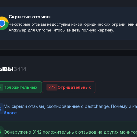
Скрытые отзывы
Некоторые отзывы недоступны из-за юридических ограничений
AntiSwap для Chrome, чтобы видеть полную картину.
ывы
3414
Положительных
Отрицательных
2
272
Мы скрыли отзывы, скопированные с bestchange. Почему и 
блоге
.
Обнаружено 3142 положительных отзывов на других монитор