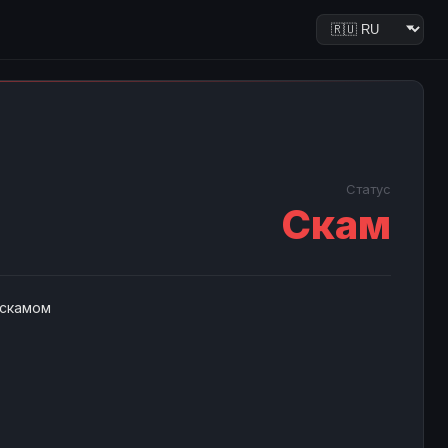
Статус
Скам
 скамом