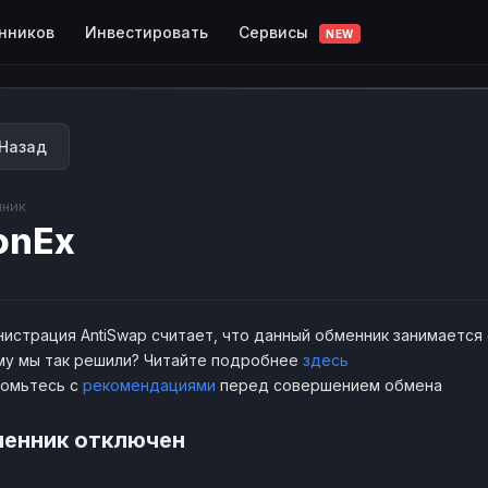
Сервисы
нников
Инвестировать
NEW
Назад
ник
onEx
истрация AntiSwap считает, что данный обменник занимается
у мы так решили? Читайте подробнее
здесь
комьтесь с
рекомендациями
перед совершением обмена
енник отключен