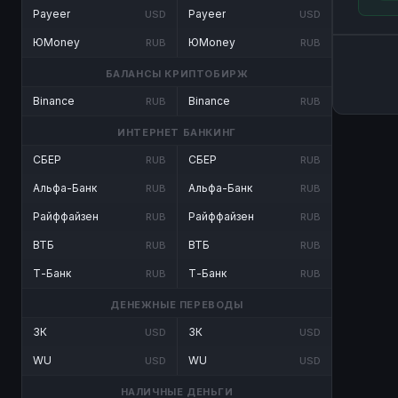
Payeer
Payeer
USD
USD
ЮMoney
ЮMoney
RUB
RUB
БАЛАНСЫ КРИПТОБИРЖ
Binance
Binance
RUB
RUB
ИНТЕРНЕТ БАНКИНГ
СБЕР
СБЕР
RUB
RUB
Альфа-Банк
Альфа-Банк
RUB
RUB
Райффайзен
Райффайзен
RUB
RUB
ВТБ
ВТБ
RUB
RUB
Т-Банк
Т-Банк
RUB
RUB
ДЕНЕЖНЫЕ ПЕРЕВОДЫ
ЗК
ЗК
USD
USD
WU
WU
USD
USD
НАЛИЧНЫЕ ДЕНЬГИ