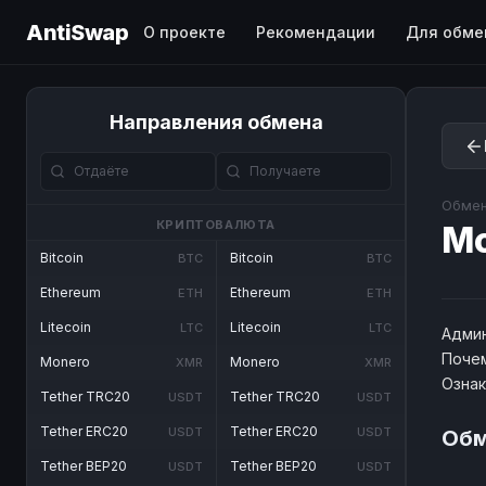
AntiSwap
О проекте
Рекомендации
Для обме
Направления обмена
Обмен
КРИПТОВАЛЮТА
M
Bitcoin
Bitcoin
BTC
BTC
Ethereum
Ethereum
ETH
ETH
Litecoin
Litecoin
LTC
LTC
Админ
Почем
Monero
Monero
XMR
XMR
Озна
Tether TRC20
Tether TRC20
USDT
USDT
Tether ERC20
Tether ERC20
USDT
USDT
Обм
Tether BEP20
Tether BEP20
USDT
USDT