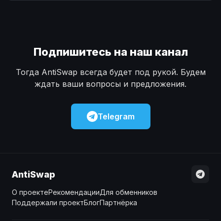
Наличные
Наличные
USD
USD
Наличные
Наличные
KZT
KZT
Подпишитесь на наш канал
Тогда AntiSwap всегда будет под рукой. Будем
ждать ваши вопросы и предложения.
Telegram
AntiSwap
О проекте
Рекомендации
Для обменников
Поддержали проект
Блог
Партнёрка