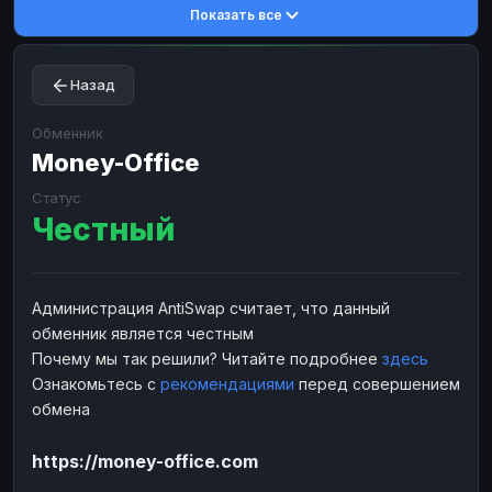
Показать все
Toncoin
Toncoin
TON
TON
Dogecoin
Dogecoin
DOGE
DOGE
Назад
TRX
TRX
TRON
TRON
Bitcoin Cash
Bitcoin Cash
BCH
BCH
Обменник
BinanceCoin
Money-Office
BinanceCoin
BEP20
BEP20
Ether Classic
Ether Classic
ETC
ETC
Статус
Честный
Solana
Solana
SOL
SOL
Ripple
Ripple
XRP
XRP
ЭЛЕКТРОННЫЕ ДЕНЬГИ
Администрация AntiSwap считает, что данный
обменник является честным
Paxum
Paxum
USD
USD
Почему мы так решили? Читайте подробнее
здесь
Perfect Money
Perfect Money
USD
USD
Ознакомьтесь с
рекомендациями
перед совершением
Payoneer
Payoneer
USD
USD
обмена
PayPal
PayPal
USD
USD
https://money-office.com
Payeer
Payeer
USD
USD