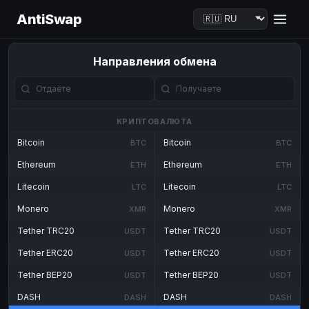
AntiSwap
Направления обмена
КРИПТОВАЛЮТА
Bitcoin
Bitcoin
BTC
BTC
Ethereum
Ethereum
ETH
ETH
Litecoin
Litecoin
LTC
LTC
Monero
Monero
XMR
XMR
Tether TRC20
Tether TRC20
USDT
USDT
Tether ERC20
Tether ERC20
USDT
USDT
Tether BEP20
Tether BEP20
USDT
USDT
DASH
DASH
DASH
DASH