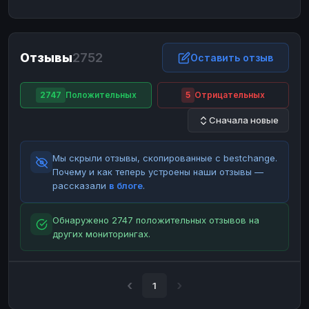
ЮMoney
ЮMoney
RUB
RUB
БАЛАНСЫ КРИПТОБИРЖ
Отзывы
2752
Binance
Binance
Оставить отзыв
RUB
RUB
ИНТЕРНЕТ БАНКИНГ
2747
Положительных
5
Отрицательных
СБЕР
СБЕР
RUB
RUB
Сначала новые
Альфа-Банк
Альфа-Банк
RUB
RUB
Райффайзен
Райффайзен
RUB
RUB
Мы скрыли отзывы, скопированные с bestchange.
ВТБ
ВТБ
RUB
RUB
Почему и как теперь устроены наши отзывы —
рассказали
в блоге
.
Т-Банк
Т-Банк
RUB
RUB
ДЕНЕЖНЫЕ ПЕРЕВОДЫ
Обнаружено 2747 положительных отзывов на
других мониторингах.
ЗК
ЗК
USD
USD
WU
WU
USD
USD
НАЛИЧНЫЕ ДЕНЬГИ
1
Наличные
Наличные
RUB
RUB