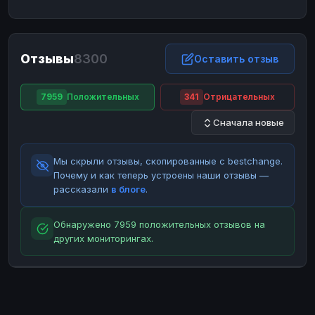
ЮMoney
ЮMoney
RUB
RUB
БАЛАНСЫ КРИПТОБИРЖ
Отзывы
8300
Binance
Binance
Оставить отзыв
RUB
RUB
ИНТЕРНЕТ БАНКИНГ
7959
Положительных
341
Отрицательных
СБЕР
СБЕР
RUB
RUB
Сначала новые
Альфа-Банк
Альфа-Банк
RUB
RUB
Райффайзен
Райффайзен
RUB
RUB
Мы скрыли отзывы, скопированные с bestchange.
ВТБ
ВТБ
RUB
RUB
Почему и как теперь устроены наши отзывы —
рассказали
в блоге
.
Т-Банк
Т-Банк
RUB
RUB
ДЕНЕЖНЫЕ ПЕРЕВОДЫ
Обнаружено 7959 положительных отзывов на
других мониторингах.
ЗК
ЗК
USD
USD
WU
WU
USD
USD
НАЛИЧНЫЕ ДЕНЬГИ
Наличные
Наличные
RUB
RUB