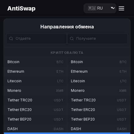
AntiSwap
Направления обмена
КРИПТОВАЛЮТА
Bitcoin
Bitcoin
BTC
BTC
Ethereum
Ethereum
ETH
ETH
Litecoin
Litecoin
LTC
LTC
Monero
Monero
XMR
XMR
Tether TRC20
Tether TRC20
USDT
USDT
Tether ERC20
Tether ERC20
USDT
USDT
Tether BEP20
Tether BEP20
USDT
USDT
DASH
DASH
DASH
DASH