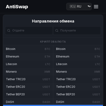
AntiSwap
Направления обмена
КРИПТОВАЛЮТА
Bitcoin
Bitcoin
BTC
BTC
Ethereum
Ethereum
ETH
ETH
Litecoin
Litecoin
LTC
LTC
Monero
Monero
XMR
XMR
Tether TRC20
Tether TRC20
USDT
USDT
Tether ERC20
Tether ERC20
USDT
USDT
Tether BEP20
Tether BEP20
USDT
USDT
DASH
DASH
DASH
DASH