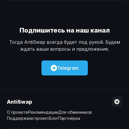
Наличные
Наличные
USD
USD
Наличные
Наличные
KZT
KZT
Подпишитесь на наш канал
Тогда AntiSwap всегда будет под рукой. Будем
ждать ваши вопросы и предложения.
Telegram
AntiSwap
О проекте
Рекомендации
Для обменников
Поддержали проект
Блог
Партнёрка