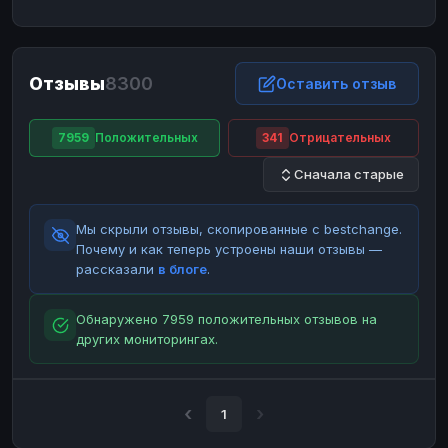
ЮMoney
ЮMoney
RUB
RUB
БАЛАНСЫ КРИПТОБИРЖ
Отзывы
8300
Binance
Binance
Оставить отзыв
RUB
RUB
ИНТЕРНЕТ БАНКИНГ
7959
Положительных
341
Отрицательных
СБЕР
СБЕР
RUB
RUB
Сначала старые
Альфа-Банк
Альфа-Банк
RUB
RUB
Райффайзен
Райффайзен
RUB
RUB
Мы скрыли отзывы, скопированные с bestchange.
ВТБ
ВТБ
RUB
RUB
Почему и как теперь устроены наши отзывы —
рассказали
в блоге
.
Т-Банк
Т-Банк
RUB
RUB
ДЕНЕЖНЫЕ ПЕРЕВОДЫ
Обнаружено 7959 положительных отзывов на
других мониторингах.
ЗК
ЗК
USD
USD
WU
WU
USD
USD
НАЛИЧНЫЕ ДЕНЬГИ
1
Наличные
Наличные
RUB
RUB