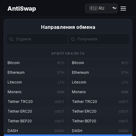
AntiSwap
Направления обмена
КРИПТОВАЛЮТА
Bitcoin
Bitcoin
BTC
BTC
Ethereum
Ethereum
ETH
ETH
Litecoin
Litecoin
LTC
LTC
Monero
Monero
XMR
XMR
Tether TRC20
Tether TRC20
USDT
USDT
Tether ERC20
Tether ERC20
USDT
USDT
Tether BEP20
Tether BEP20
USDT
USDT
DASH
DASH
DASH
DASH