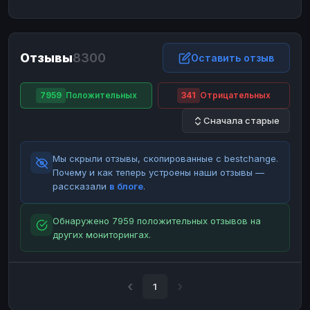
ЮMoney
ЮMoney
RUB
RUB
БАЛАНСЫ КРИПТОБИРЖ
Отзывы
8300
Binance
Binance
Оставить отзыв
RUB
RUB
ИНТЕРНЕТ БАНКИНГ
7959
Положительных
341
Отрицательных
СБЕР
СБЕР
RUB
RUB
Сначала старые
Альфа-Банк
Альфа-Банк
RUB
RUB
Райффайзен
Райффайзен
RUB
RUB
Мы скрыли отзывы, скопированные с bestchange.
ВТБ
ВТБ
RUB
RUB
Почему и как теперь устроены наши отзывы —
рассказали
в блоге
.
Т-Банк
Т-Банк
RUB
RUB
ДЕНЕЖНЫЕ ПЕРЕВОДЫ
Обнаружено 7959 положительных отзывов на
других мониторингах.
ЗК
ЗК
USD
USD
WU
WU
USD
USD
НАЛИЧНЫЕ ДЕНЬГИ
1
Наличные
Наличные
RUB
RUB