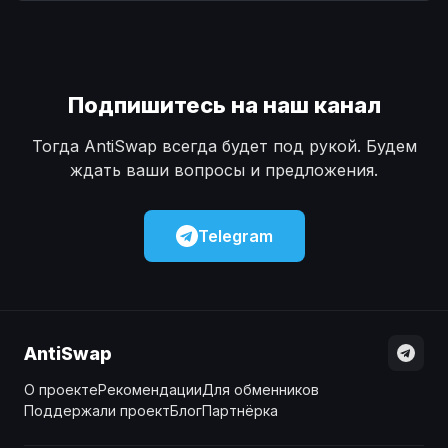
Наличные
Наличные
USD
USD
Наличные
Наличные
KZT
KZT
Подпишитесь на наш канал
Тогда AntiSwap всегда будет под рукой. Будем
ждать ваши вопросы и предложения.
Telegram
AntiSwap
О проекте
Рекомендации
Для обменников
Поддержали проект
Блог
Партнёрка