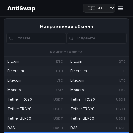
AntiSwap
Направления обмена
КРИПТОВАЛЮТА
Bitcoin
Bitcoin
BTC
BTC
Ethereum
Ethereum
ETH
ETH
Litecoin
Litecoin
LTC
LTC
Monero
Monero
XMR
XMR
Tether TRC20
Tether TRC20
USDT
USDT
Tether ERC20
Tether ERC20
USDT
USDT
Tether BEP20
Tether BEP20
USDT
USDT
DASH
DASH
DASH
DASH