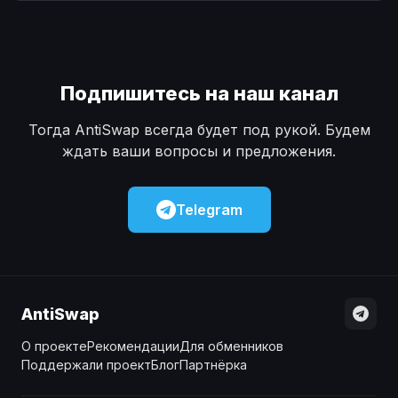
Наличные
Наличные
USD
USD
Наличные
Наличные
KZT
KZT
Подпишитесь на наш канал
Тогда AntiSwap всегда будет под рукой. Будем
ждать ваши вопросы и предложения.
Telegram
AntiSwap
О проекте
Рекомендации
Для обменников
Поддержали проект
Блог
Партнёрка