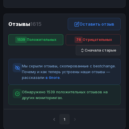
ЮMoney
ЮMoney
RUB
RUB
БАЛАНСЫ КРИПТОБИРЖ
Отзывы
1615
Binance
Binance
Оставить отзыв
RUB
RUB
ИНТЕРНЕТ БАНКИНГ
1539
Положительных
76
Отрицательных
СБЕР
СБЕР
RUB
RUB
Сначала старые
Альфа-Банк
Альфа-Банк
RUB
RUB
Райффайзен
Райффайзен
RUB
RUB
Мы скрыли отзывы, скопированные с bestchange.
ВТБ
ВТБ
RUB
RUB
Почему и как теперь устроены наши отзывы —
рассказали
в блоге
.
Т-Банк
Т-Банк
RUB
RUB
ДЕНЕЖНЫЕ ПЕРЕВОДЫ
Обнаружено 1539 положительных отзывов на
других мониторингах.
ЗК
ЗК
USD
USD
WU
WU
USD
USD
НАЛИЧНЫЕ ДЕНЬГИ
1
Наличные
Наличные
RUB
RUB