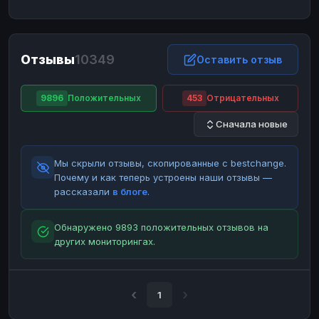
ЮMoney
ЮMoney
RUB
RUB
БАЛАНСЫ КРИПТОБИРЖ
Отзывы
10349
Binance
Binance
Оставить отзыв
RUB
RUB
ИНТЕРНЕТ БАНКИНГ
9896
Положительных
453
Отрицательных
СБЕР
СБЕР
RUB
RUB
Сначала новые
Альфа-Банк
Альфа-Банк
RUB
RUB
Райффайзен
Райффайзен
RUB
RUB
Мы скрыли отзывы, скопированные с bestchange.
ВТБ
ВТБ
RUB
RUB
Почему и как теперь устроены наши отзывы —
рассказали
в блоге
.
Т-Банк
Т-Банк
RUB
RUB
ДЕНЕЖНЫЕ ПЕРЕВОДЫ
Обнаружено 9893 положительных отзывов на
других мониторингах.
ЗК
ЗК
USD
USD
WU
WU
USD
USD
НАЛИЧНЫЕ ДЕНЬГИ
1
Наличные
Наличные
RUB
RUB