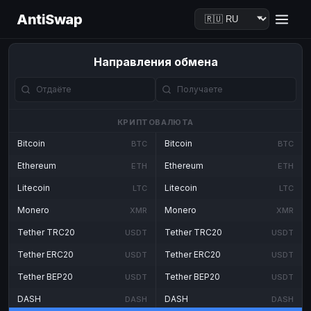
AntiSwap
Направления обмена
КРИПТОВАЛЮТА
Bitcoin
Bitcoin
BTC
BTC
Ethereum
Ethereum
ETH
ETH
Litecoin
Litecoin
LTC
LTC
Monero
Monero
XMR
XMR
Tether TRC20
Tether TRC20
USDT
USDT
Tether ERC20
Tether ERC20
USDT
USDT
Tether BEP20
Tether BEP20
USDT
USDT
DASH
DASH
DASH
DASH