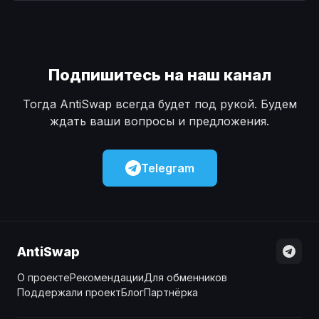
Наличные
Наличные
USD
USD
Наличные
Наличные
KZT
KZT
Подпишитесь на наш канал
Тогда AntiSwap всегда будет под рукой. Будем
ждать ваши вопросы и предложения.
Telegram
AntiSwap
О проекте
Рекомендации
Для обменников
Поддержали проект
Блог
Партнёрка