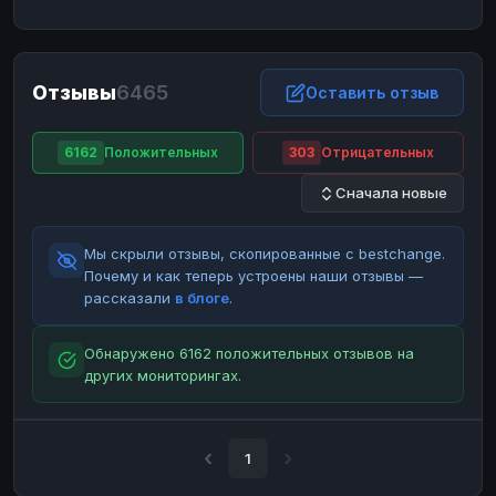
ЮMoney
ЮMoney
RUB
RUB
БАЛАНСЫ КРИПТОБИРЖ
Отзывы
6465
Binance
Binance
Оставить отзыв
RUB
RUB
ИНТЕРНЕТ БАНКИНГ
6162
Положительных
303
Отрицательных
СБЕР
СБЕР
RUB
RUB
Сначала новые
Альфа-Банк
Альфа-Банк
RUB
RUB
Райффайзен
Райффайзен
RUB
RUB
Мы скрыли отзывы, скопированные с bestchange.
ВТБ
ВТБ
RUB
RUB
Почему и как теперь устроены наши отзывы —
рассказали
в блоге
.
Т-Банк
Т-Банк
RUB
RUB
ДЕНЕЖНЫЕ ПЕРЕВОДЫ
Обнаружено 6162 положительных отзывов на
других мониторингах.
ЗК
ЗК
USD
USD
WU
WU
USD
USD
НАЛИЧНЫЕ ДЕНЬГИ
1
Наличные
Наличные
RUB
RUB