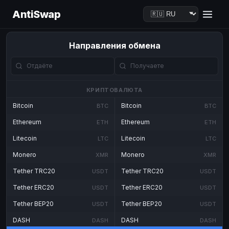
AntiSwap
Направления обмена
КРИПТОВАЛЮТА
Bitcoin
Bitcoin
BTC
BTC
Ethereum
Ethereum
ETH
ETH
Litecoin
Litecoin
LTC
LTC
Monero
Monero
XMR
XMR
Tether TRC20
Tether TRC20
USDT
USDT
Tether ERC20
Tether ERC20
USDT
USDT
Tether BEP20
Tether BEP20
USDT
USDT
DASH
DASH
DASH
DASH