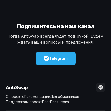
Наличные
Наличные
USD
USD
Наличные
Наличные
KZT
KZT
Подпишитесь на наш канал
Тогда AntiSwap всегда будет под рукой. Будем
ждать ваши вопросы и предложения.
Telegram
AntiSwap
О проекте
Рекомендации
Для обменников
Поддержали проект
Блог
Партнёрка