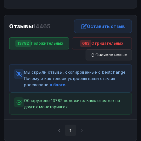
ЮMoney
ЮMoney
RUB
RUB
БАЛАНСЫ КРИПТОБИРЖ
Отзывы
14465
Binance
Binance
Оставить отзыв
RUB
RUB
ИНТЕРНЕТ БАНКИНГ
13782
Положительных
683
Отрицательных
СБЕР
СБЕР
RUB
RUB
Сначала новые
Альфа-Банк
Альфа-Банк
RUB
RUB
Райффайзен
Райффайзен
RUB
RUB
Мы скрыли отзывы, скопированные с bestchange.
ВТБ
ВТБ
RUB
RUB
Почему и как теперь устроены наши отзывы —
рассказали
в блоге
.
Т-Банк
Т-Банк
RUB
RUB
ДЕНЕЖНЫЕ ПЕРЕВОДЫ
Обнаружено 13782 положительных отзывов на
других мониторингах.
ЗК
ЗК
USD
USD
WU
WU
USD
USD
НАЛИЧНЫЕ ДЕНЬГИ
1
Наличные
Наличные
RUB
RUB