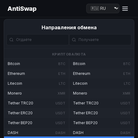
AntiSwap
Направления обмена
КРИПТОВАЛЮТА
Bitcoin
Bitcoin
BTC
BTC
Ethereum
Ethereum
ETH
ETH
Litecoin
Litecoin
LTC
LTC
Monero
Monero
XMR
XMR
Tether TRC20
Tether TRC20
USDT
USDT
Tether ERC20
Tether ERC20
USDT
USDT
Tether BEP20
Tether BEP20
USDT
USDT
DASH
DASH
DASH
DASH