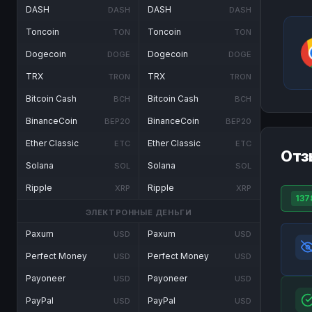
DASH
DASH
DASH
DASH
Toncoin
Toncoin
TON
TON
Dogecoin
Dogecoin
DOGE
DOGE
TRX
TRX
TRON
TRON
Bitcoin Cash
Bitcoin Cash
BCH
BCH
BinanceCoin
BinanceCoin
BEP20
BEP20
Ether Classic
Ether Classic
ETC
ETC
Отз
Solana
Solana
SOL
SOL
Ripple
Ripple
XRP
XRP
137
ЭЛЕКТРОННЫЕ ДЕНЬГИ
Paxum
Paxum
USD
USD
Perfect Money
Perfect Money
USD
USD
Payoneer
Payoneer
USD
USD
PayPal
PayPal
USD
USD