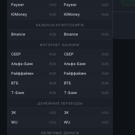
Payeer
Payeer
USD
USD
ЮMoney
ЮMoney
RUB
RUB
БАЛАНСЫ КРИПТОБИРЖ
Binance
Binance
RUB
RUB
ИНТЕРНЕТ БАНКИНГ
СБЕР
СБЕР
RUB
RUB
Альфа-Банк
Альфа-Банк
RUB
RUB
Райффайзен
Райффайзен
RUB
RUB
ВТБ
ВТБ
RUB
RUB
Т-Банк
Т-Банк
RUB
RUB
ДЕНЕЖНЫЕ ПЕРЕВОДЫ
ЗК
ЗК
USD
USD
WU
WU
USD
USD
НАЛИЧНЫЕ ДЕНЬГИ