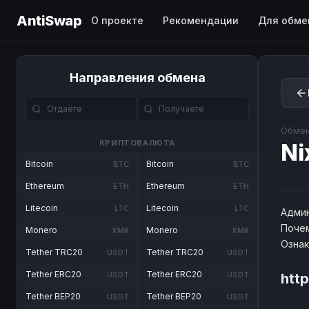
AntiSwap
О проекте
Рекомендации
Для обме
Направления обмена
Обмен
КРИПТОВАЛЮТА
Ni
Bitcoin
Bitcoin
BTC
BTC
Ethereum
Ethereum
ETH
ETH
Litecoin
Litecoin
LTC
LTC
Админ
Почем
Monero
Monero
XMR
XMR
Озна
Tether TRC20
Tether TRC20
USDT
USDT
Tether ERC20
Tether ERC20
USDT
USDT
htt
Tether BEP20
Tether BEP20
USDT
USDT