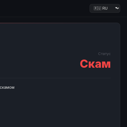
Статус
Скам
 скамом