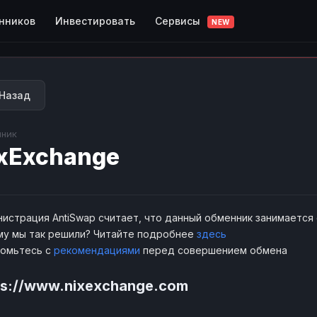
Сервисы
нников
Инвестировать
NEW
Назад
ник
xExchange
истрация AntiSwap считает, что данный обменник занимается
у мы так решили? Читайте подробнее
здесь
комьтесь с
рекомендациями
перед совершением обмена
ps://www.nixexchange.com