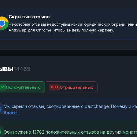
Скрытые отзывы
Некоторые отзывы недоступны из-за юридических ограничений
AntiSwap для Chrome, чтобы видеть полную картину.
ывы
14465
Положительных
Отрицательных
82
683
Мы скрыли отзывы, скопированные с bestchange. Почему и 
блоге
.
Обнаружено 13782 положительных отзывов на других монито