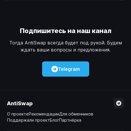
Наличные
Наличные
USD
USD
Наличные
Наличные
KZT
KZT
Подпишитесь на наш канал
Тогда AntiSwap всегда будет под рукой. Будем
ждать ваши вопросы и предложения.
Telegram
AntiSwap
О проекте
Рекомендации
Для обменников
Поддержали проект
Блог
Партнёрка