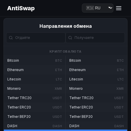
AntiSwap
Направления обмена
КРИПТОВАЛЮТА
Bitcoin
Bitcoin
BTC
BTC
Ethereum
Ethereum
ETH
ETH
Litecoin
Litecoin
LTC
LTC
Monero
Monero
XMR
XMR
Tether TRC20
Tether TRC20
USDT
USDT
Tether ERC20
Tether ERC20
USDT
USDT
Tether BEP20
Tether BEP20
USDT
USDT
DASH
DASH
DASH
DASH