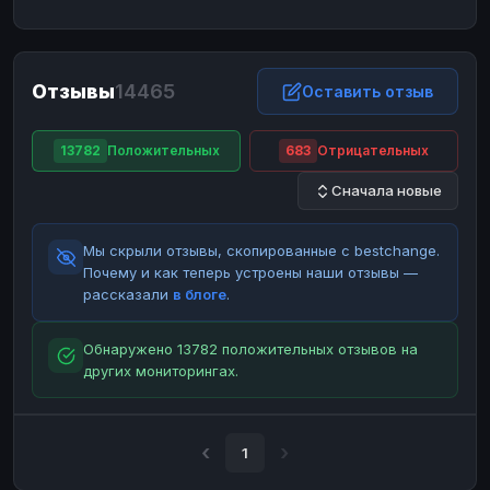
ЮMoney
ЮMoney
RUB
RUB
БАЛАНСЫ КРИПТОБИРЖ
Отзывы
14465
Binance
Binance
Оставить отзыв
RUB
RUB
ИНТЕРНЕТ БАНКИНГ
13782
Положительных
683
Отрицательных
СБЕР
СБЕР
RUB
RUB
Сначала новые
Альфа-Банк
Альфа-Банк
RUB
RUB
Райффайзен
Райффайзен
RUB
RUB
Мы скрыли отзывы, скопированные с bestchange.
ВТБ
ВТБ
RUB
RUB
Почему и как теперь устроены наши отзывы —
рассказали
в блоге
.
Т-Банк
Т-Банк
RUB
RUB
ДЕНЕЖНЫЕ ПЕРЕВОДЫ
Обнаружено 13782 положительных отзывов на
других мониторингах.
ЗК
ЗК
USD
USD
WU
WU
USD
USD
НАЛИЧНЫЕ ДЕНЬГИ
1
Наличные
Наличные
RUB
RUB