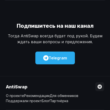
Наличные
Наличные
USD
USD
Наличные
Наличные
KZT
KZT
Подпишитесь на наш канал
Тогда AntiSwap всегда будет под рукой. Будем
ждать ваши вопросы и предложения.
Telegram
AntiSwap
О проекте
Рекомендации
Для обменников
Поддержали проект
Блог
Партнёрка