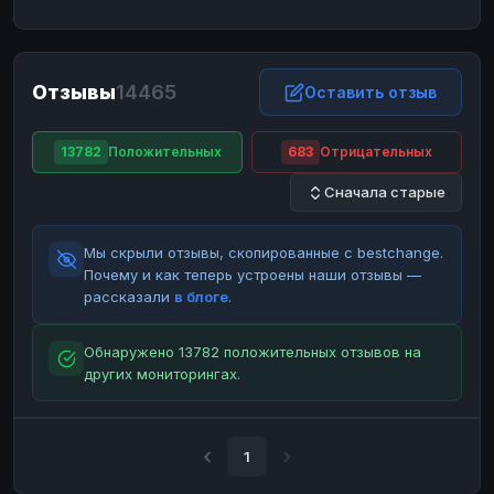
ЮMoney
ЮMoney
RUB
RUB
БАЛАНСЫ КРИПТОБИРЖ
Отзывы
14465
Binance
Binance
Оставить отзыв
RUB
RUB
ИНТЕРНЕТ БАНКИНГ
13782
Положительных
683
Отрицательных
СБЕР
СБЕР
RUB
RUB
Сначала старые
Альфа-Банк
Альфа-Банк
RUB
RUB
Райффайзен
Райффайзен
RUB
RUB
Мы скрыли отзывы, скопированные с bestchange.
ВТБ
ВТБ
RUB
RUB
Почему и как теперь устроены наши отзывы —
рассказали
в блоге
.
Т-Банк
Т-Банк
RUB
RUB
ДЕНЕЖНЫЕ ПЕРЕВОДЫ
Обнаружено 13782 положительных отзывов на
других мониторингах.
ЗК
ЗК
USD
USD
WU
WU
USD
USD
НАЛИЧНЫЕ ДЕНЬГИ
1
Наличные
Наличные
RUB
RUB