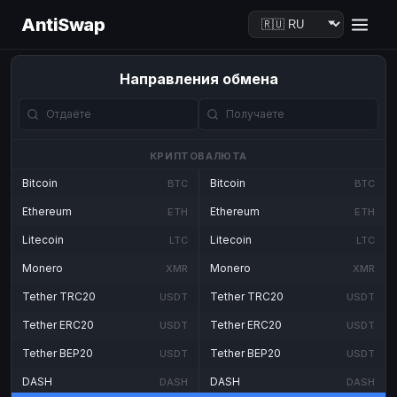
AntiSwap
Направления обмена
КРИПТОВАЛЮТА
Bitcoin
Bitcoin
BTC
BTC
Ethereum
Ethereum
ETH
ETH
Litecoin
Litecoin
LTC
LTC
Monero
Monero
XMR
XMR
Tether TRC20
Tether TRC20
USDT
USDT
Tether ERC20
Tether ERC20
USDT
USDT
Tether BEP20
Tether BEP20
USDT
USDT
DASH
DASH
DASH
DASH