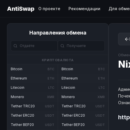
AntiSwap
О проекте
Рекомендации
Для обме
Направления обмена
Обмен
КРИПТОВАЛЮТА
Ni
Bitcoin
Bitcoin
BTC
BTC
Ethereum
Ethereum
ETH
ETH
Litecoin
Litecoin
LTC
LTC
Админ
Почем
Monero
Monero
XMR
XMR
Озна
Tether TRC20
Tether TRC20
USDT
USDT
Tether ERC20
Tether ERC20
USDT
USDT
htt
Tether BEP20
Tether BEP20
USDT
USDT