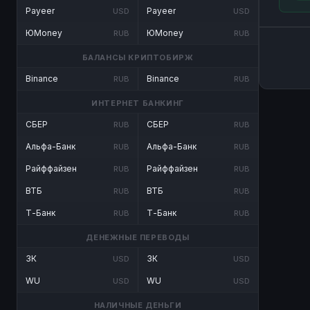
Payeer
Payeer
USD
USD
ЮMoney
ЮMoney
RUB
RUB
БАЛАНСЫ КРИПТОБИРЖ
Binance
Binance
RUB
RUB
ИНТЕРНЕТ БАНКИНГ
СБЕР
СБЕР
RUB
RUB
Альфа-Банк
Альфа-Банк
RUB
RUB
Райффайзен
Райффайзен
RUB
RUB
ВТБ
ВТБ
RUB
RUB
Т-Банк
Т-Банк
RUB
RUB
ДЕНЕЖНЫЕ ПЕРЕВОДЫ
ЗК
ЗК
USD
USD
WU
WU
USD
USD
НАЛИЧНЫЕ ДЕНЬГИ