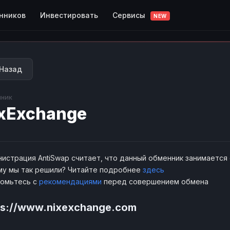
Сервисы
нников
Инвестировать
NEW
Назад
ник
xExchange
истрация AntiSwap считает, что данный обменник занимается
у мы так решили? Читайте подробнее
здесь
комьтесь с
рекомендациями
перед совершением обмена
ps://www.nixexchange.com