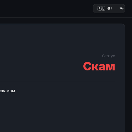
Статус
Скам
 скамом