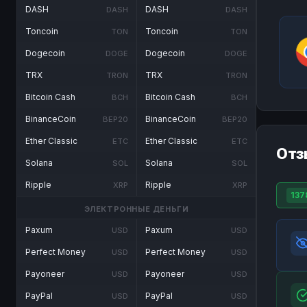
DASH
DASH
DASH
DASH
Toncoin
Toncoin
TON
TON
Dogecoin
Dogecoin
DOGE
DOGE
TRX
TRX
TRON
TRON
Bitcoin Cash
Bitcoin Cash
BCH
BCH
BinanceCoin
BinanceCoin
BEP20
BEP20
Ether Classic
Ether Classic
ETC
ETC
Отз
Solana
Solana
SOL
SOL
Ripple
Ripple
XRP
XRP
137
ЭЛЕКТРОННЫЕ ДЕНЬГИ
Paxum
Paxum
USD
USD
Perfect Money
Perfect Money
USD
USD
Payoneer
Payoneer
USD
USD
PayPal
PayPal
USD
USD