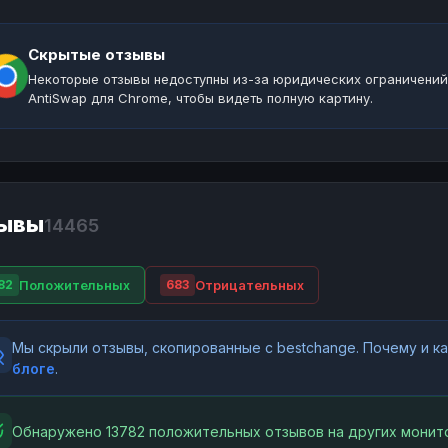
Скрытые отзывы
Некоторые отзывы недоступны из-за юридических ограничений
AntiSwap для Chrome, чтобы видеть полную картину.
ывы
14465
Положительных
Отрицательных
82
683
Мы скрыли отзывы, скопированные с bestchange. Почему и 
блоге
.
Обнаружено 13782 положительных отзывов на других монито