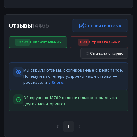
ЮMoney
ЮMoney
RUB
RUB
БАЛАНСЫ КРИПТОБИРЖ
Отзывы
14465
Binance
Binance
Оставить отзыв
RUB
RUB
ИНТЕРНЕТ БАНКИНГ
13782
Положительных
683
Отрицательных
СБЕР
СБЕР
RUB
RUB
Сначала старые
Альфа-Банк
Альфа-Банк
RUB
RUB
Райффайзен
Райффайзен
RUB
RUB
Мы скрыли отзывы, скопированные с bestchange.
ВТБ
ВТБ
RUB
RUB
Почему и как теперь устроены наши отзывы —
рассказали
в блоге
.
Т-Банк
Т-Банк
RUB
RUB
ДЕНЕЖНЫЕ ПЕРЕВОДЫ
Обнаружено 13782 положительных отзывов на
других мониторингах.
ЗК
ЗК
USD
USD
WU
WU
USD
USD
НАЛИЧНЫЕ ДЕНЬГИ
1
Наличные
Наличные
RUB
RUB