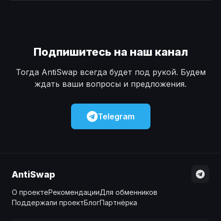
Наличные
Наличные
USD
USD
Наличные
Наличные
KZT
KZT
Подпишитесь на наш канал
Тогда AntiSwap всегда будет под рукой. Будем
ждать ваши вопросы и предложения.
Telegram
AntiSwap
О проекте
Рекомендации
Для обменников
Поддержали проект
Блог
Партнёрка