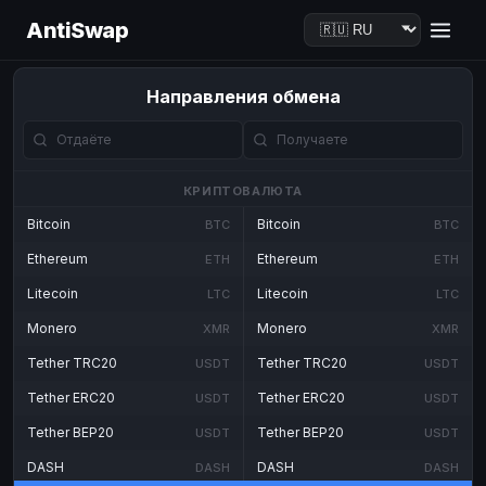
AntiSwap
Направления обмена
КРИПТОВАЛЮТА
Bitcoin
Bitcoin
BTC
BTC
Ethereum
Ethereum
ETH
ETH
Litecoin
Litecoin
LTC
LTC
Monero
Monero
XMR
XMR
Tether TRC20
Tether TRC20
USDT
USDT
Tether ERC20
Tether ERC20
USDT
USDT
Tether BEP20
Tether BEP20
USDT
USDT
DASH
DASH
DASH
DASH