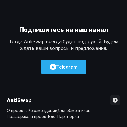
Наличные
Наличные
USD
USD
Наличные
Наличные
KZT
KZT
Подпишитесь на наш канал
Тогда AntiSwap всегда будет под рукой. Будем
ждать ваши вопросы и предложения.
Telegram
AntiSwap
О проекте
Рекомендации
Для обменников
Поддержали проект
Блог
Партнёрка