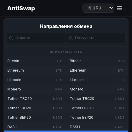
AntiSwap
Направления обмена
КРИПТОВАЛЮТА
Bitcoin
Bitcoin
BTC
BTC
Ethereum
Ethereum
ETH
ETH
Litecoin
Litecoin
LTC
LTC
Monero
Monero
XMR
XMR
Tether TRC20
Tether TRC20
USDT
USDT
Tether ERC20
Tether ERC20
USDT
USDT
Tether BEP20
Tether BEP20
USDT
USDT
DASH
DASH
DASH
DASH