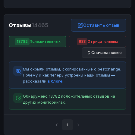
ЮMoney
ЮMoney
RUB
RUB
БАЛАНСЫ КРИПТОБИРЖ
Отзывы
14465
Binance
Binance
Оставить отзыв
RUB
RUB
ИНТЕРНЕТ БАНКИНГ
13782
Положительных
683
Отрицательных
СБЕР
СБЕР
RUB
RUB
Сначала новые
Альфа-Банк
Альфа-Банк
RUB
RUB
Райффайзен
Райффайзен
RUB
RUB
Мы скрыли отзывы, скопированные с bestchange.
ВТБ
ВТБ
RUB
RUB
Почему и как теперь устроены наши отзывы —
рассказали
в блоге
.
Т-Банк
Т-Банк
RUB
RUB
ДЕНЕЖНЫЕ ПЕРЕВОДЫ
Обнаружено 13782 положительных отзывов на
других мониторингах.
ЗК
ЗК
USD
USD
WU
WU
USD
USD
НАЛИЧНЫЕ ДЕНЬГИ
1
Наличные
Наличные
RUB
RUB