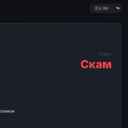
Статус
Скам
 скамом