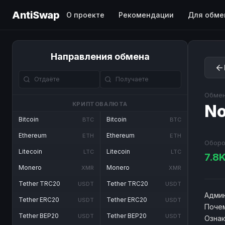
AntiSwap
О проекте
Рекомендации
Для обме
Направления обмена
Обмен
КРИПТОВАЛЮТА
No
Bitcoin
Bitcoin
BTC
BTC
Ethereum
Ethereum
ETH
ETH
Оборо
Litecoin
Litecoin
LTC
LTC
7.8
Monero
Monero
XMR
XMR
Tether TRC20
Tether TRC20
USDT
USDT
Админ
Tether ERC20
Tether ERC20
USDT
USDT
Почем
Tether BEP20
Tether BEP20
USDT
USDT
Озна