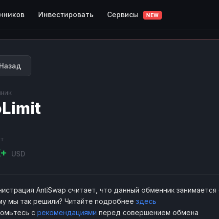
Сервисы
нников
Инвестировать
NEW
Назад
ник
Limit
т
K+
USD
истрация AntiSwap считает, что данный обменник занимается
у мы так решили? Читайте подробнее
здесь
комьтесь с
рекомендациями
перед совершением обмена