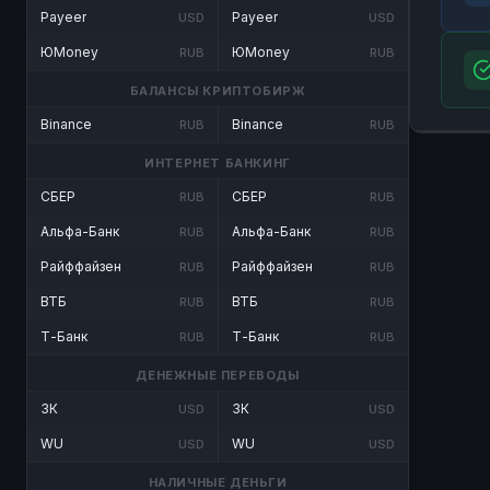
Payeer
Payeer
USD
USD
ЮMoney
ЮMoney
RUB
RUB
БАЛАНСЫ КРИПТОБИРЖ
Binance
Binance
RUB
RUB
ИНТЕРНЕТ БАНКИНГ
СБЕР
СБЕР
RUB
RUB
Альфа-Банк
Альфа-Банк
RUB
RUB
Райффайзен
Райффайзен
RUB
RUB
ВТБ
ВТБ
RUB
RUB
Т-Банк
Т-Банк
RUB
RUB
ДЕНЕЖНЫЕ ПЕРЕВОДЫ
ЗК
ЗК
USD
USD
WU
WU
USD
USD
НАЛИЧНЫЕ ДЕНЬГИ