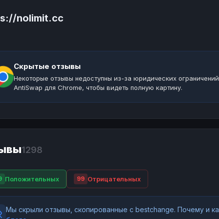
s://nolimit.cc
Скрытые отзывы
Некоторые отзывы недоступны из-за юридических ограничений
AntiSwap для Chrome, чтобы видеть полную картину.
ывы
1298
Положительных
Отрицательных
9
99
Мы скрыли отзывы, скопированные с bestchange. Почему и 