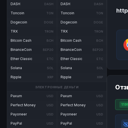
DASH
DASH
DASH
DASH
http
Toncoin
Toncoin
TON
TON
Dogecoin
Dogecoin
DOGE
DOGE
TRX
TRX
TRON
TRON
Bitcoin Cash
Bitcoin Cash
BCH
BCH
BinanceCoin
BinanceCoin
BEP20
BEP20
Ether Classic
Ether Classic
ETC
ETC
Solana
Solana
SOL
SOL
Ripple
Ripple
XRP
XRP
Отз
ЭЛЕКТРОННЫЕ ДЕНЬГИ
Paxum
Paxum
USD
USD
119
Perfect Money
Perfect Money
USD
USD
Payoneer
Payoneer
USD
USD
PayPal
PayPal
USD
USD