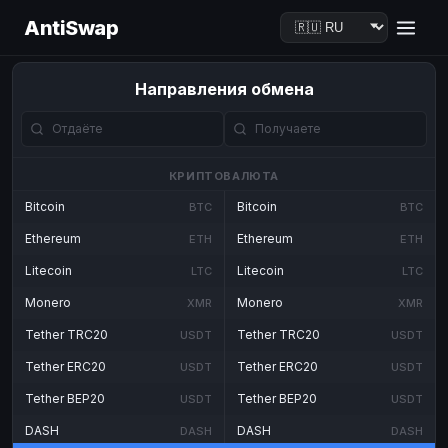
AntiSwap
Направления обмена
КРИПТОВАЛЮТА
Bitcoin
Bitcoin
BTC
BTC
Ethereum
Ethereum
ETH
ETH
Litecoin
Litecoin
LTC
LTC
Monero
Monero
XMR
XMR
Tether TRC20
Tether TRC20
USDT
USDT
Tether ERC20
Tether ERC20
USDT
USDT
Tether BEP20
Tether BEP20
USDT
USDT
DASH
DASH
DASH
DASH