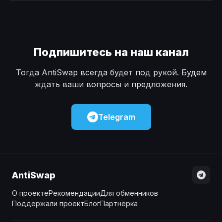
Наличные
Наличные
USD
USD
Наличные
Наличные
KZT
KZT
Подпишитесь на наш канал
Тогда AntiSwap всегда будет под рукой. Будем
ждать ваши вопросы и предложения.
Telegram
AntiSwap
О проекте
Рекомендации
Для обменников
Поддержали проект
Блог
Партнёрка