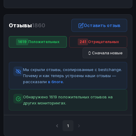
ЮMoney
ЮMoney
RUB
RUB
БАЛАНСЫ КРИПТОБИРЖ
Отзывы
1860
Binance
Binance
Оставить отзыв
RUB
RUB
ИНТЕРНЕТ БАНКИНГ
1619
Положительных
241
Отрицательных
СБЕР
СБЕР
RUB
RUB
Сначала новые
Альфа-Банк
Альфа-Банк
RUB
RUB
Райффайзен
Райффайзен
RUB
RUB
Мы скрыли отзывы, скопированные с bestchange.
ВТБ
ВТБ
RUB
RUB
Почему и как теперь устроены наши отзывы —
рассказали
в блоге
.
Т-Банк
Т-Банк
RUB
RUB
ДЕНЕЖНЫЕ ПЕРЕВОДЫ
Обнаружено 1619 положительных отзывов на
других мониторингах.
ЗК
ЗК
USD
USD
WU
WU
USD
USD
НАЛИЧНЫЕ ДЕНЬГИ
1
Наличные
Наличные
RUB
RUB