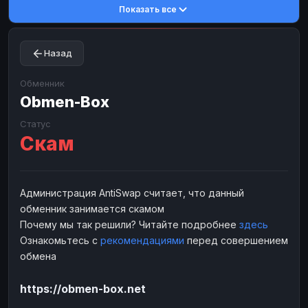
Показать все
Toncoin
Toncoin
TON
TON
Dogecoin
Dogecoin
DOGE
DOGE
Назад
TRX
TRX
TRON
TRON
Bitcoin Cash
Bitcoin Cash
BCH
BCH
Обменник
BinanceCoin
Obmen-Box
BinanceCoin
BEP20
BEP20
Ether Classic
Ether Classic
ETC
ETC
Статус
Скам
Solana
Solana
SOL
SOL
Ripple
Ripple
XRP
XRP
ЭЛЕКТРОННЫЕ ДЕНЬГИ
Администрация AntiSwap считает, что данный
обменник занимается скамом
Paxum
Paxum
USD
USD
Почему мы так решили? Читайте подробнее
здесь
Perfect Money
Perfect Money
USD
USD
Ознакомьтесь с
рекомендациями
перед совершением
Payoneer
Payoneer
USD
USD
обмена
PayPal
PayPal
USD
USD
https://obmen-box.net
Payeer
Payeer
USD
USD