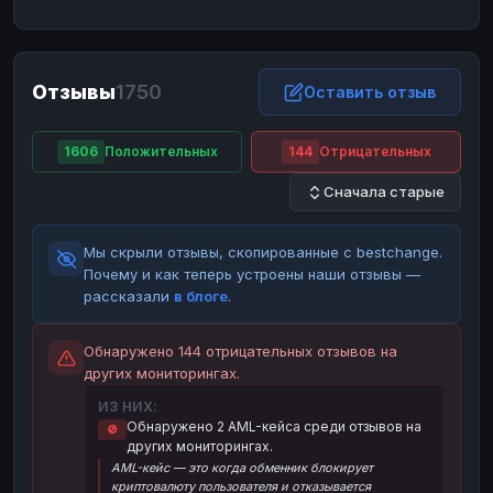
ЮMoney
ЮMoney
RUB
RUB
БАЛАНСЫ КРИПТОБИРЖ
Отзывы
1750
Binance
Binance
Оставить отзыв
RUB
RUB
ИНТЕРНЕТ БАНКИНГ
1606
Положительных
144
Отрицательных
СБЕР
СБЕР
RUB
RUB
Сначала старые
Альфа-Банк
Альфа-Банк
RUB
RUB
Райффайзен
Райффайзен
RUB
RUB
Мы скрыли отзывы, скопированные с bestchange.
ВТБ
ВТБ
RUB
RUB
Почему и как теперь устроены наши отзывы —
рассказали
в блоге
.
Т-Банк
Т-Банк
RUB
RUB
ДЕНЕЖНЫЕ ПЕРЕВОДЫ
Обнаружено 144 отрицательных отзывов на
других мониторингах.
ЗК
ЗК
USD
USD
ИЗ НИХ:
WU
WU
USD
USD
Обнаружено 2 AML-кейса среди отзывов на
🚫
других мониторингах.
НАЛИЧНЫЕ ДЕНЬГИ
AML-кейс — это когда обменник блокирует
Наличные
Наличные
RUB
RUB
криптовалюту пользователя и отказывается