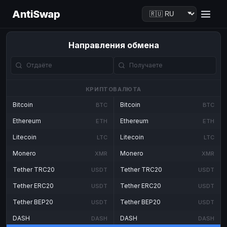
AntiSwap
Направления обмена
КРИПТОВАЛЮТА
Bitcoin
Bitcoin
BTC
BTC
Ethereum
Ethereum
ETH
ETH
Litecoin
Litecoin
LTC
LTC
Monero
Monero
XMR
XMR
Tether TRC20
Tether TRC20
USDT
USDT
Tether ERC20
Tether ERC20
USDT
USDT
Tether BEP20
Tether BEP20
USDT
USDT
DASH
DASH
DASH
DASH