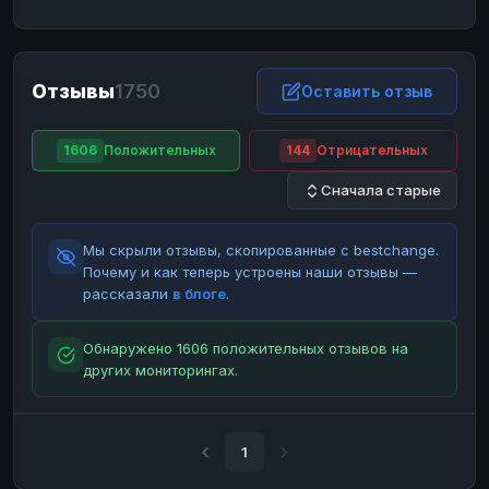
ЮMoney
ЮMoney
RUB
RUB
БАЛАНСЫ КРИПТОБИРЖ
Отзывы
1750
Binance
Binance
Оставить отзыв
RUB
RUB
ИНТЕРНЕТ БАНКИНГ
1606
Положительных
144
Отрицательных
СБЕР
СБЕР
RUB
RUB
Сначала старые
Альфа-Банк
Альфа-Банк
RUB
RUB
Райффайзен
Райффайзен
RUB
RUB
Мы скрыли отзывы, скопированные с bestchange.
ВТБ
ВТБ
RUB
RUB
Почему и как теперь устроены наши отзывы —
рассказали
в блоге
.
Т-Банк
Т-Банк
RUB
RUB
ДЕНЕЖНЫЕ ПЕРЕВОДЫ
Обнаружено 1606 положительных отзывов на
других мониторингах.
ЗК
ЗК
USD
USD
WU
WU
USD
USD
НАЛИЧНЫЕ ДЕНЬГИ
1
Наличные
Наличные
RUB
RUB