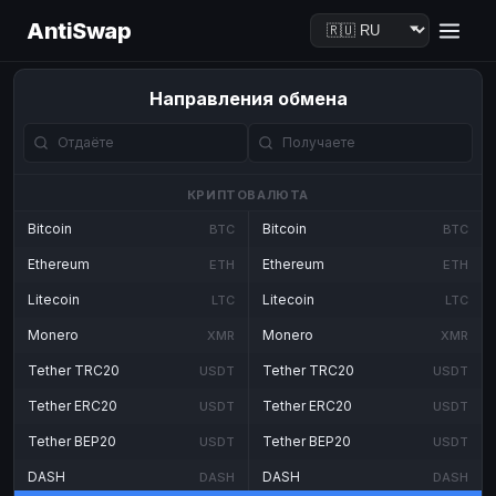
AntiSwap
Направления обмена
КРИПТОВАЛЮТА
Bitcoin
Bitcoin
BTC
BTC
Ethereum
Ethereum
ETH
ETH
Litecoin
Litecoin
LTC
LTC
Monero
Monero
XMR
XMR
Tether TRC20
Tether TRC20
USDT
USDT
Tether ERC20
Tether ERC20
USDT
USDT
Tether BEP20
Tether BEP20
USDT
USDT
DASH
DASH
DASH
DASH