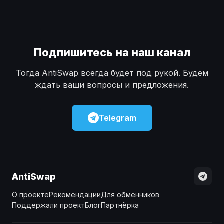
Наличные
Наличные
USD
USD
Наличные
Наличные
KZT
KZT
Подпишитесь на наш канал
Тогда AntiSwap всегда будет под рукой. Будем
ждать ваши вопросы и предложения.
Telegram
AntiSwap
О проекте
Рекомендации
Для обменников
Поддержали проект
Блог
Партнёрка