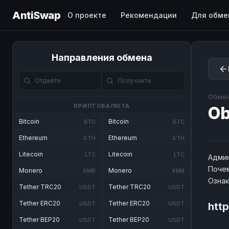
AntiSwap
О проекте
Рекомендации
Для обме
Направления обмена
Обмен
КРИПТОВАЛЮТА
O
Bitcoin
Bitcoin
BTC
BTC
Ethereum
Ethereum
ETH
ETH
Litecoin
Litecoin
LTC
LTC
Админ
Почем
Monero
Monero
XMR
XMR
Озна
Tether TRC20
Tether TRC20
USDT
USDT
Tether ERC20
Tether ERC20
USDT
USDT
htt
Tether BEP20
Tether BEP20
USDT
USDT