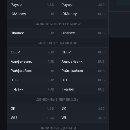
Payeer
Payeer
USD
USD
ЮMoney
ЮMoney
RUB
RUB
БАЛАНСЫ КРИПТОБИРЖ
Binance
Binance
RUB
RUB
ИНТЕРНЕТ БАНКИНГ
СБЕР
СБЕР
RUB
RUB
Альфа-Банк
Альфа-Банк
RUB
RUB
Райффайзен
Райффайзен
RUB
RUB
ВТБ
ВТБ
RUB
RUB
Т-Банк
Т-Банк
RUB
RUB
ДЕНЕЖНЫЕ ПЕРЕВОДЫ
ЗК
ЗК
USD
USD
WU
WU
USD
USD
НАЛИЧНЫЕ ДЕНЬГИ