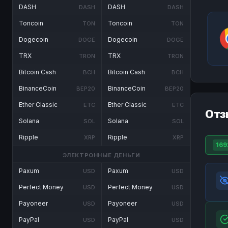
DASH
DASH
DASH
DASH
Toncoin
Toncoin
TON
TON
Dogecoin
Dogecoin
DOGE
DOGE
TRX
TRX
TRON
TRON
Bitcoin Cash
Bitcoin Cash
BCH
BCH
BinanceCoin
BinanceCoin
BEP20
BEP20
Ether Classic
Ether Classic
ETC
ETC
Отз
Solana
Solana
SOL
SOL
Ripple
Ripple
XRP
XRP
169
ЭЛЕКТРОННЫЕ ДЕНЬГИ
Paxum
Paxum
USD
USD
Perfect Money
Perfect Money
USD
USD
Payoneer
Payoneer
USD
USD
PayPal
PayPal
USD
USD