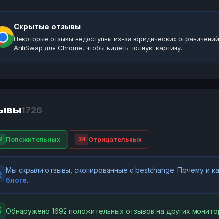
Скрытые отзывы
Некоторые отзывы недоступны из-за юридических ограничений
AntiSwap для Chrome, чтобы видеть полную картину.
ывы
1726
Положительных
Отрицательных
2
34
Мы скрыли отзывы, скопированные с bestchange. Почему и 
блоге
.
Обнаружено 1692 положительных отзывов на других монитор