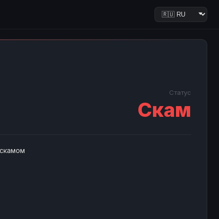
Статус
Скам
 скамом