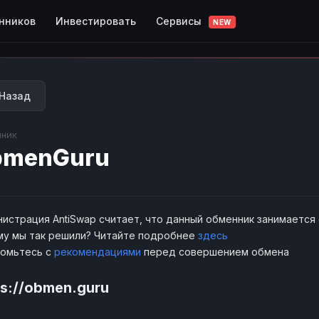
Сервисы
нников
Инвестировать
NEW
Назад
ник
bmenGuru
истрация AntiSwap считает, что данный обменник занимается
у мы так решили? Читайте подробнее
здесь
комьтесь с
рекомендациями
перед совершением обмена
ps://obmen.guru