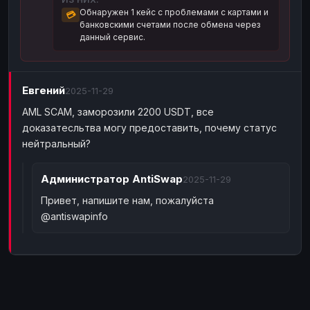
Обнаружен 1 кейс с проблемами с картами и
💳
Наличные
Наличные
USD
USD
банковскими счетами после обмена через
данный сервис.
Наличные
Наличные
KZT
KZT
Евгений
2025-11-29
AML SCAM, заморозили 2200 USDT, все
доказатесльтва могу предоставить, почему статус
нейтральный?
Администратор
AntiSwap
2025-11-29
Привет, напишите нам, пожалуйста
@antiswapinfo