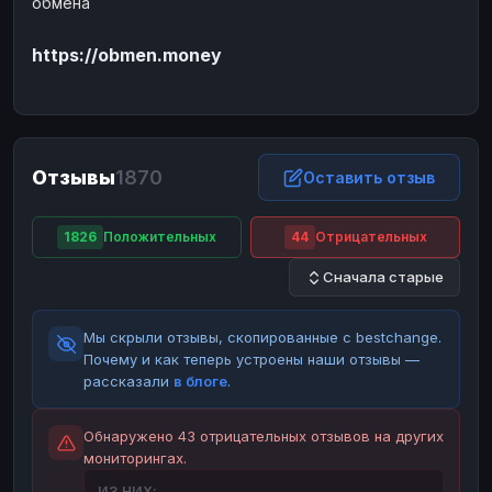
обмена
ЮMoney
ЮMoney
RUB
RUB
https://obmen.money
БАЛАНСЫ КРИПТОБИРЖ
Binance
Binance
RUB
RUB
ИНТЕРНЕТ БАНКИНГ
СБЕР
СБЕР
RUB
RUB
Отзывы
1870
Оставить отзыв
Альфа-Банк
Альфа-Банк
RUB
RUB
Райффайзен
Райффайзен
RUB
RUB
1826
Положительных
44
Отрицательных
ВТБ
ВТБ
RUB
RUB
Сначала старые
Т-Банк
Т-Банк
RUB
RUB
Мы скрыли отзывы, скопированные с bestchange.
ДЕНЕЖНЫЕ ПЕРЕВОДЫ
Почему и как теперь устроены наши отзывы —
ЗК
ЗК
USD
USD
рассказали
в блоге
.
WU
WU
USD
USD
Обнаружено 43 отрицательных отзывов на других
НАЛИЧНЫЕ ДЕНЬГИ
мониторингах.
Наличные
Наличные
RUB
RUB
ИЗ НИХ: