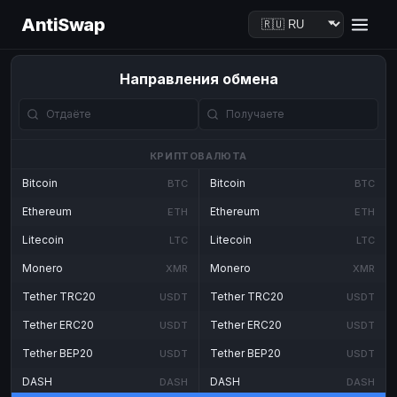
AntiSwap
Направления обмена
КРИПТОВАЛЮТА
Bitcoin
Bitcoin
BTC
BTC
Ethereum
Ethereum
ETH
ETH
Litecoin
Litecoin
LTC
LTC
Monero
Monero
XMR
XMR
Tether TRC20
Tether TRC20
USDT
USDT
Tether ERC20
Tether ERC20
USDT
USDT
Tether BEP20
Tether BEP20
USDT
USDT
DASH
DASH
DASH
DASH