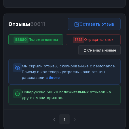
ЮMoney
ЮMoney
RUB
RUB
БАЛАНСЫ КРИПТОБИРЖ
Отзывы
60611
Binance
Binance
Оставить отзыв
RUB
RUB
ИНТЕРНЕТ БАНКИНГ
58880
Положительных
1731
Отрицательных
СБЕР
СБЕР
RUB
RUB
Сначала новые
Альфа-Банк
Альфа-Банк
RUB
RUB
Райффайзен
Райффайзен
RUB
RUB
Мы скрыли отзывы, скопированные с bestchange.
ВТБ
ВТБ
RUB
RUB
Почему и как теперь устроены наши отзывы —
рассказали
в блоге
.
Т-Банк
Т-Банк
RUB
RUB
ДЕНЕЖНЫЕ ПЕРЕВОДЫ
Обнаружено 58878 положительных отзывов на
других мониторингах.
ЗК
ЗК
USD
USD
WU
WU
USD
USD
НАЛИЧНЫЕ ДЕНЬГИ
1
Наличные
Наличные
RUB
RUB