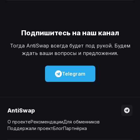
Наличные
Наличные
USD
USD
Наличные
Наличные
KZT
KZT
Подпишитесь на наш канал
Тогда AntiSwap всегда будет под рукой. Будем
ждать ваши вопросы и предложения.
Telegram
AntiSwap
О проекте
Рекомендации
Для обменников
Поддержали проект
Блог
Партнёрка