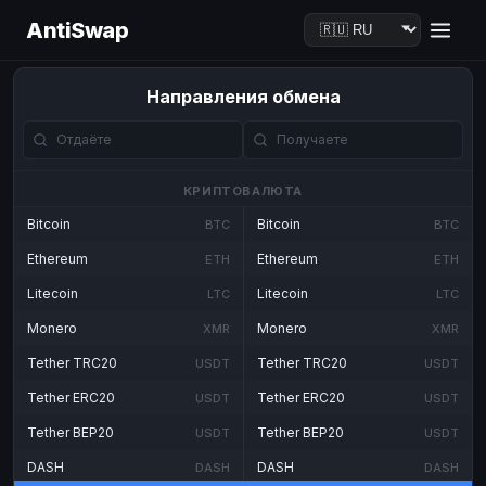
AntiSwap
Направления обмена
КРИПТОВАЛЮТА
Bitcoin
Bitcoin
BTC
BTC
Ethereum
Ethereum
ETH
ETH
Litecoin
Litecoin
LTC
LTC
Monero
Monero
XMR
XMR
Tether TRC20
Tether TRC20
USDT
USDT
Tether ERC20
Tether ERC20
USDT
USDT
Tether BEP20
Tether BEP20
USDT
USDT
DASH
DASH
DASH
DASH