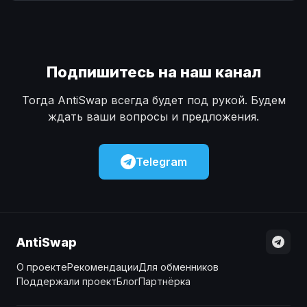
Наличные
Наличные
USD
USD
Наличные
Наличные
KZT
KZT
Подпишитесь на наш канал
Тогда AntiSwap всегда будет под рукой. Будем
ждать ваши вопросы и предложения.
Telegram
AntiSwap
О проекте
Рекомендации
Для обменников
Поддержали проект
Блог
Партнёрка