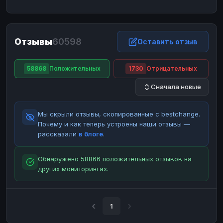
ЮMoney
ЮMoney
RUB
RUB
БАЛАНСЫ КРИПТОБИРЖ
Отзывы
60598
Binance
Binance
Оставить отзыв
RUB
RUB
ИНТЕРНЕТ БАНКИНГ
58868
Положительных
1730
Отрицательных
СБЕР
СБЕР
RUB
RUB
Сначала новые
Альфа-Банк
Альфа-Банк
RUB
RUB
Райффайзен
Райффайзен
RUB
RUB
Мы скрыли отзывы, скопированные с bestchange.
ВТБ
ВТБ
RUB
RUB
Почему и как теперь устроены наши отзывы —
рассказали
в блоге
.
Т-Банк
Т-Банк
RUB
RUB
ДЕНЕЖНЫЕ ПЕРЕВОДЫ
Обнаружено 58866 положительных отзывов на
других мониторингах.
ЗК
ЗК
USD
USD
WU
WU
USD
USD
НАЛИЧНЫЕ ДЕНЬГИ
1
Наличные
Наличные
RUB
RUB