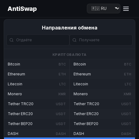
AntiSwap
Направления обмена
КРИПТОВАЛЮТА
Bitcoin
Bitcoin
BTC
BTC
Ethereum
Ethereum
ETH
ETH
Litecoin
Litecoin
LTC
LTC
Monero
Monero
XMR
XMR
Tether TRC20
Tether TRC20
USDT
USDT
Tether ERC20
Tether ERC20
USDT
USDT
Tether BEP20
Tether BEP20
USDT
USDT
DASH
DASH
DASH
DASH