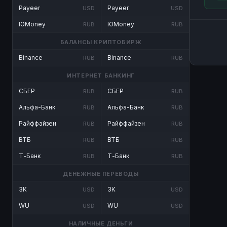
Payeer
Payeer
USD
USD
ЮMoney
ЮMoney
RUB
RUB
БАЛАНСЫ КРИПТОБИРЖ
Binance
Binance
RUB
RUB
ИНТЕРНЕТ БАНКИНГ
СБЕР
СБЕР
RUB
RUB
Альфа-Банк
Альфа-Банк
RUB
RUB
Райффайзен
Райффайзен
RUB
RUB
ВТБ
ВТБ
RUB
RUB
Т-Банк
Т-Банк
RUB
RUB
ДЕНЕЖНЫЕ ПЕРЕВОДЫ
ЗК
ЗК
USD
USD
WU
WU
USD
USD
НАЛИЧНЫЕ ДЕНЬГИ