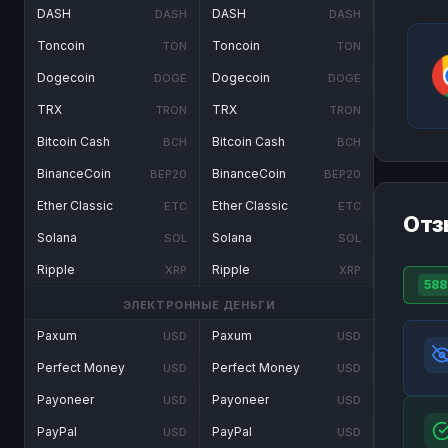
DASH
DASH
DASH
DASH
Toncoin
Toncoin
TON
TON
Dogecoin
Dogecoin
DOGE
DOGE
TRX
TRX
TRON
TRON
Bitcoin Cash
Bitcoin Cash
BCH
BCH
BinanceCoin
BinanceCoin
BEP20
BEP20
Ether Classic
Ether Classic
ETC
ETC
Отз
Solana
Solana
SOL
SOL
Ripple
Ripple
XRP
XRP
588
ЭЛЕКТРОННЫЕ ДЕНЬГИ
Paxum
Paxum
USD
USD
Perfect Money
Perfect Money
USD
USD
Payoneer
Payoneer
USD
USD
PayPal
PayPal
USD
USD