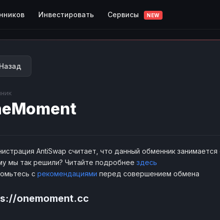
Сервисы
нников
Инвестировать
NEW
Назад
ник
neMoment
истрация AntiSwap считает, что данный обменник занимается
у мы так решили? Читайте подробнее
здесь
комьтесь с
рекомендациями
перед совершением обмена
ps://onemoment.cc