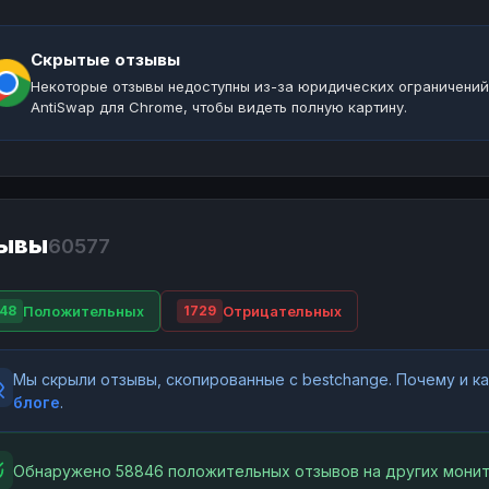
Скрытые отзывы
Некоторые отзывы недоступны из-за юридических ограничений
AntiSwap для Chrome, чтобы видеть полную картину.
ывы
60577
Положительных
Отрицательных
48
1729
Мы скрыли отзывы, скопированные с bestchange. Почему и 
блоге
.
Обнаружено 58846 положительных отзывов на других монит