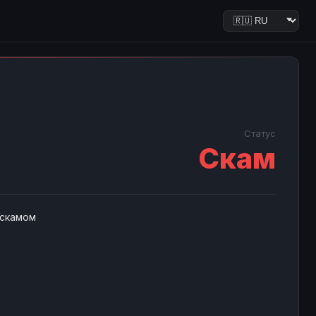
Статус
Скам
 скамом