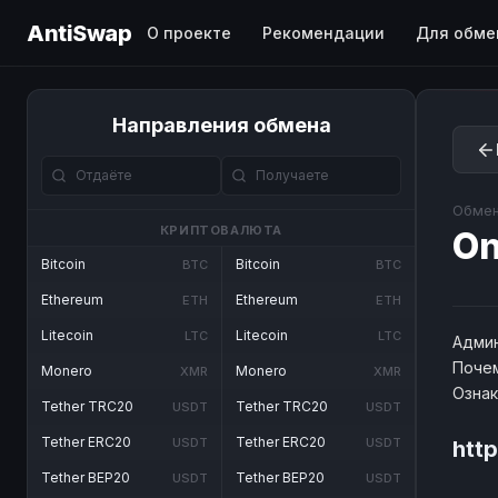
AntiSwap
О проекте
Рекомендации
Для обме
Направления обмена
Обмен
КРИПТОВАЛЮТА
O
Bitcoin
Bitcoin
BTC
BTC
Ethereum
Ethereum
ETH
ETH
Litecoin
Litecoin
LTC
LTC
Админ
Почем
Monero
Monero
XMR
XMR
Озна
Tether TRC20
Tether TRC20
USDT
USDT
Tether ERC20
Tether ERC20
USDT
USDT
htt
Tether BEP20
Tether BEP20
USDT
USDT