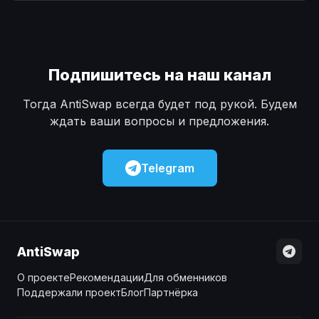
Наличные
Наличные
USD
USD
Наличные
Наличные
KZT
KZT
Подпишитесь на наш канал
Тогда AntiSwap всегда будет под рукой. Будем
ждать ваши вопросы и предложения.
Telegram
AntiSwap
О проекте
Рекомендации
Для обменников
Поддержали проект
Блог
Партнёрка