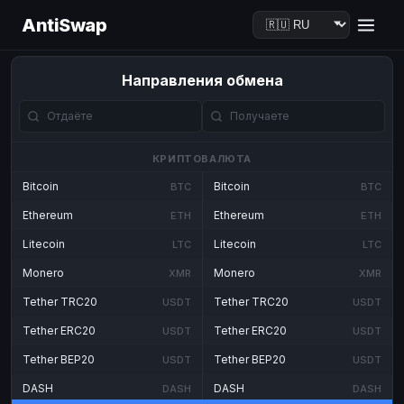
AntiSwap
Направления обмена
КРИПТОВАЛЮТА
Bitcoin
Bitcoin
BTC
BTC
Ethereum
Ethereum
ETH
ETH
Litecoin
Litecoin
LTC
LTC
Monero
Monero
XMR
XMR
Tether TRC20
Tether TRC20
USDT
USDT
Tether ERC20
Tether ERC20
USDT
USDT
Tether BEP20
Tether BEP20
USDT
USDT
DASH
DASH
DASH
DASH