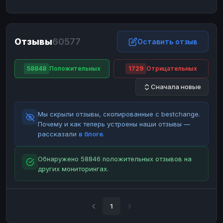
ЮMoney
ЮMoney
RUB
RUB
БАЛАНСЫ КРИПТОБИРЖ
Отзывы
60577
Binance
Binance
Оставить отзыв
RUB
RUB
ИНТЕРНЕТ БАНКИНГ
58848
Положительных
1729
Отрицательных
СБЕР
СБЕР
RUB
RUB
Сначала новые
Альфа-Банк
Альфа-Банк
RUB
RUB
Райффайзен
Райффайзен
RUB
RUB
Мы скрыли отзывы, скопированные с bestchange.
ВТБ
ВТБ
RUB
RUB
Почему и как теперь устроены наши отзывы —
рассказали
в блоге
.
Т-Банк
Т-Банк
RUB
RUB
ДЕНЕЖНЫЕ ПЕРЕВОДЫ
Обнаружено 58846 положительных отзывов на
других мониторингах.
ЗК
ЗК
USD
USD
WU
WU
USD
USD
НАЛИЧНЫЕ ДЕНЬГИ
1
Наличные
Наличные
RUB
RUB