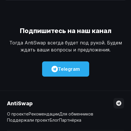
Наличные
Наличные
USD
USD
Наличные
Наличные
KZT
KZT
Подпишитесь на наш канал
Тогда AntiSwap всегда будет под рукой. Будем
ждать ваши вопросы и предложения.
Telegram
AntiSwap
О проекте
Рекомендации
Для обменников
Поддержали проект
Блог
Партнёрка