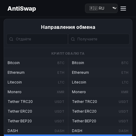
AntiSwap
Направления обмена
КРИПТОВАЛЮТА
Bitcoin
Bitcoin
BTC
BTC
Ethereum
Ethereum
ETH
ETH
Litecoin
Litecoin
LTC
LTC
Monero
Monero
XMR
XMR
Tether TRC20
Tether TRC20
USDT
USDT
Tether ERC20
Tether ERC20
USDT
USDT
Tether BEP20
Tether BEP20
USDT
USDT
DASH
DASH
DASH
DASH