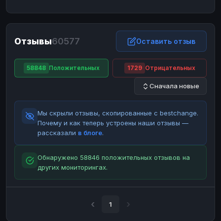
ЮMoney
ЮMoney
RUB
RUB
БАЛАНСЫ КРИПТОБИРЖ
Отзывы
60577
Binance
Binance
Оставить отзыв
RUB
RUB
ИНТЕРНЕТ БАНКИНГ
58848
Положительных
1729
Отрицательных
СБЕР
СБЕР
RUB
RUB
Сначала новые
Альфа-Банк
Альфа-Банк
RUB
RUB
Райффайзен
Райффайзен
RUB
RUB
Мы скрыли отзывы, скопированные с bestchange.
ВТБ
ВТБ
RUB
RUB
Почему и как теперь устроены наши отзывы —
рассказали
в блоге
.
Т-Банк
Т-Банк
RUB
RUB
ДЕНЕЖНЫЕ ПЕРЕВОДЫ
Обнаружено 58846 положительных отзывов на
других мониторингах.
ЗК
ЗК
USD
USD
WU
WU
USD
USD
НАЛИЧНЫЕ ДЕНЬГИ
1
Наличные
Наличные
RUB
RUB