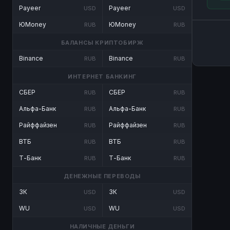
Payeer
Payeer
USD
USD
ЮMoney
ЮMoney
RUB
RUB
БАЛАНСЫ КРИПТОБИРЖ
Binance
Binance
RUB
RUB
ИНТЕРНЕТ БАНКИНГ
СБЕР
СБЕР
RUB
RUB
Альфа-Банк
Альфа-Банк
RUB
RUB
Райффайзен
Райффайзен
RUB
RUB
ВТБ
ВТБ
RUB
RUB
Т-Банк
Т-Банк
RUB
RUB
ДЕНЕЖНЫЕ ПЕРЕВОДЫ
ЗК
ЗК
USD
USD
WU
WU
USD
USD
НАЛИЧНЫЕ ДЕНЬГИ