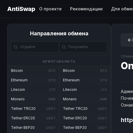
AntiSwap
О проекте
Рекомендации
Для обме
Направления обмена
Обмен
КРИПТОВАЛЮТА
O
Bitcoin
Bitcoin
BTC
BTC
Ethereum
Ethereum
ETH
ETH
Litecoin
Litecoin
LTC
LTC
Админ
Почем
Monero
Monero
XMR
XMR
Озна
Tether TRC20
Tether TRC20
USDT
USDT
Tether ERC20
Tether ERC20
USDT
USDT
htt
Tether BEP20
Tether BEP20
USDT
USDT