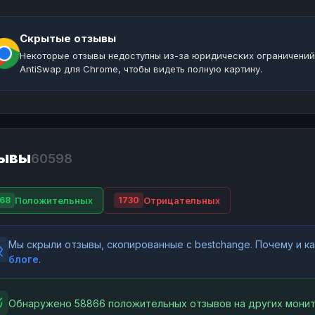
Скрытые отзывы
Некоторые отзывы недоступны из-за юридических ограничений
AntiSwap для Chrome, чтобы видеть полную картину.
ывы
60598
Положительных
Отрицательных
68
1730
Мы скрыли отзывы, скопированные с bestchange. Почему и 
блоге
.
Обнаружено 58866 положительных отзывов на других монит