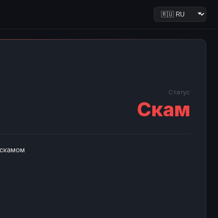
Статус
Скам
 скамом