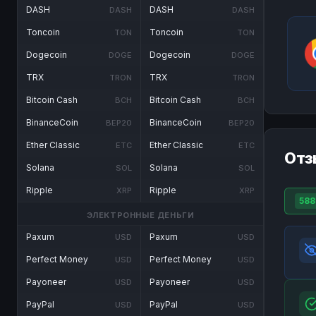
DASH
DASH
DASH
DASH
Toncoin
Toncoin
TON
TON
Dogecoin
Dogecoin
DOGE
DOGE
TRX
TRX
TRON
TRON
Bitcoin Cash
Bitcoin Cash
BCH
BCH
BinanceCoin
BinanceCoin
BEP20
BEP20
Ether Classic
Ether Classic
ETC
ETC
Отз
Solana
Solana
SOL
SOL
Ripple
Ripple
XRP
XRP
588
ЭЛЕКТРОННЫЕ ДЕНЬГИ
Paxum
Paxum
USD
USD
Perfect Money
Perfect Money
USD
USD
Payoneer
Payoneer
USD
USD
PayPal
PayPal
USD
USD