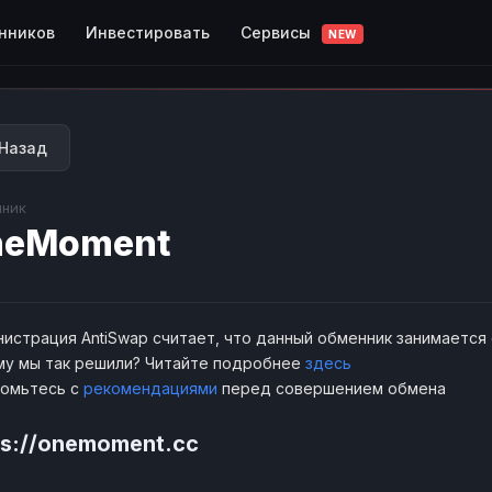
Сервисы
нников
Инвестировать
NEW
Назад
ник
neMoment
истрация AntiSwap считает, что данный обменник занимается
у мы так решили? Читайте подробнее
здесь
комьтесь с
рекомендациями
перед совершением обмена
ps://onemoment.cc