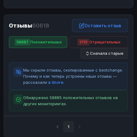
ЮMoney
ЮMoney
RUB
RUB
БАЛАНСЫ КРИПТОБИРЖ
Отзывы
60618
Binance
Binance
Оставить отзыв
RUB
RUB
ИНТЕРНЕТ БАНКИНГ
58887
Положительных
1731
Отрицательных
СБЕР
СБЕР
RUB
RUB
Сначала старые
Альфа-Банк
Альфа-Банк
RUB
RUB
Райффайзен
Райффайзен
RUB
RUB
Мы скрыли отзывы, скопированные с bestchange.
ВТБ
ВТБ
RUB
RUB
Почему и как теперь устроены наши отзывы —
рассказали
в блоге
.
Т-Банк
Т-Банк
RUB
RUB
ДЕНЕЖНЫЕ ПЕРЕВОДЫ
Обнаружено 58885 положительных отзывов на
других мониторингах.
ЗК
ЗК
USD
USD
WU
WU
USD
USD
НАЛИЧНЫЕ ДЕНЬГИ
1
Наличные
Наличные
RUB
RUB