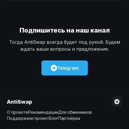
Наличные
Наличные
USD
USD
Наличные
Наличные
KZT
KZT
Подпишитесь на наш канал
Тогда AntiSwap всегда будет под рукой. Будем
ждать ваши вопросы и предложения.
Telegram
AntiSwap
О проекте
Рекомендации
Для обменников
Поддержали проект
Блог
Партнёрка