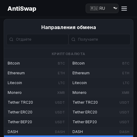
AntiSwap
Направления обмена
КРИПТОВАЛЮТА
Bitcoin
Bitcoin
BTC
BTC
Ethereum
Ethereum
ETH
ETH
Litecoin
Litecoin
LTC
LTC
Monero
Monero
XMR
XMR
Tether TRC20
Tether TRC20
USDT
USDT
Tether ERC20
Tether ERC20
USDT
USDT
Tether BEP20
Tether BEP20
USDT
USDT
DASH
DASH
DASH
DASH