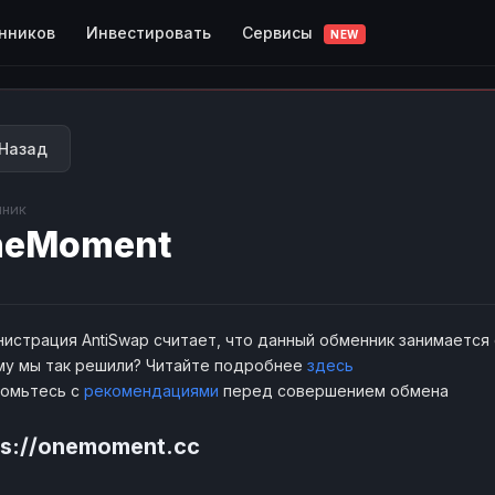
Сервисы
нников
Инвестировать
NEW
Назад
ник
neMoment
истрация AntiSwap считает, что данный обменник занимается
у мы так решили? Читайте подробнее
здесь
комьтесь с
рекомендациями
перед совершением обмена
ps://onemoment.cc