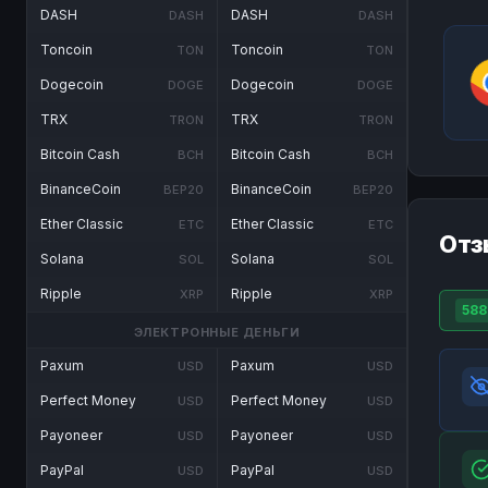
DASH
DASH
DASH
DASH
Toncoin
Toncoin
TON
TON
Dogecoin
Dogecoin
DOGE
DOGE
TRX
TRX
TRON
TRON
Bitcoin Cash
Bitcoin Cash
BCH
BCH
BinanceCoin
BinanceCoin
BEP20
BEP20
Ether Classic
Ether Classic
ETC
ETC
Отз
Solana
Solana
SOL
SOL
Ripple
Ripple
XRP
XRP
588
ЭЛЕКТРОННЫЕ ДЕНЬГИ
Paxum
Paxum
USD
USD
Perfect Money
Perfect Money
USD
USD
Payoneer
Payoneer
USD
USD
PayPal
PayPal
USD
USD