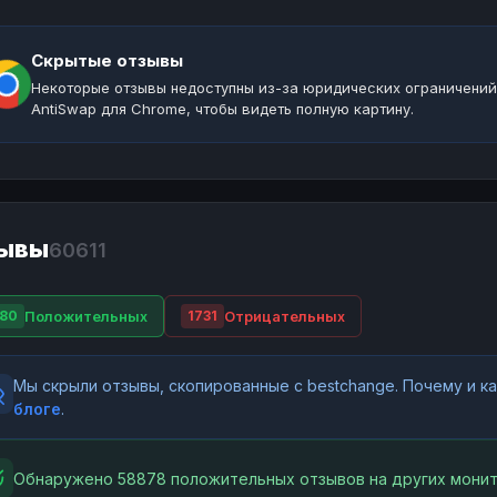
Скрытые отзывы
Некоторые отзывы недоступны из-за юридических ограничений
AntiSwap для Chrome, чтобы видеть полную картину.
ывы
60611
Положительных
Отрицательных
80
1731
Мы скрыли отзывы, скопированные с bestchange. Почему и 
блоге
.
Обнаружено 58878 положительных отзывов на других монит