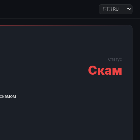
Статус
Скам
 скамом