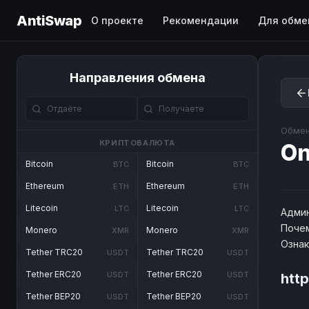
AntiSwap
О проекте
Рекомендации
Для обме
Направления обмена
Обмен
КРИПТОВАЛЮТА
O
Bitcoin
Bitcoin
BTC
BTC
Ethereum
Ethereum
ETH
ETH
Litecoin
Litecoin
LTC
LTC
Админ
Почем
Monero
Monero
XMR
XMR
Озна
Tether TRC20
Tether TRC20
USDT
USDT
Tether ERC20
Tether ERC20
USDT
USDT
htt
Tether BEP20
Tether BEP20
USDT
USDT