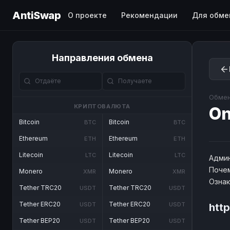
AntiSwap
О проекте
Рекомендации
Для обме
Направления обмена
Обмен
КРИПТОВАЛЮТА
O
Bitcoin
Bitcoin
BTC
BTC
Ethereum
Ethereum
ETH
ETH
Litecoin
Litecoin
LTC
LTC
Админ
Почем
Monero
Monero
XMR
XMR
Озна
Tether TRC20
Tether TRC20
USDT
USDT
Tether ERC20
Tether ERC20
USDT
USDT
htt
Tether BEP20
Tether BEP20
USDT
USDT