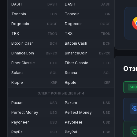
DASH
DASH
DASH
DASH
Toncoin
Toncoin
TON
TON
Dogecoin
Dogecoin
DOGE
DOGE
TRX
TRX
TRON
TRON
Bitcoin Cash
Bitcoin Cash
BCH
BCH
BinanceCoin
BinanceCoin
BEP20
BEP20
Ether Classic
Ether Classic
ETC
ETC
Отз
Solana
Solana
SOL
SOL
Ripple
Ripple
XRP
XRP
588
ЭЛЕКТРОННЫЕ ДЕНЬГИ
Paxum
Paxum
USD
USD
Perfect Money
Perfect Money
USD
USD
Payoneer
Payoneer
USD
USD
PayPal
PayPal
USD
USD