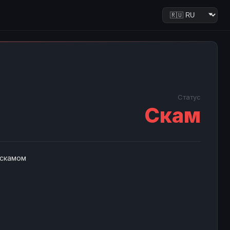
Статус
Скам
 скамом