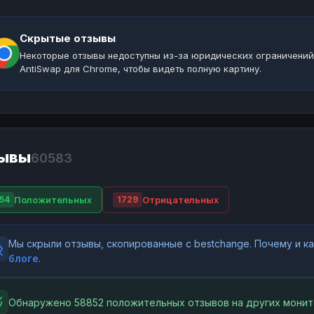
Скрытые отзывы
Некоторые отзывы недоступны из-за юридических ограничений
AntiSwap для Chrome, чтобы видеть полную картину.
ывы
60583
Положительных
Отрицательных
54
1729
Мы скрыли отзывы, скопированные с bestchange. Почему и 
блоге
.
Обнаружено 58852 положительных отзывов на других монит