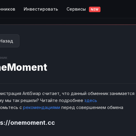
Сервисы
нников
Инвестировать
NEW
Назад
ник
neMoment
истрация AntiSwap считает, что данный обменник занимается
у мы так решили? Читайте подробнее
здесь
комьтесь с
рекомендациями
перед совершением обмена
ps://onemoment.cc