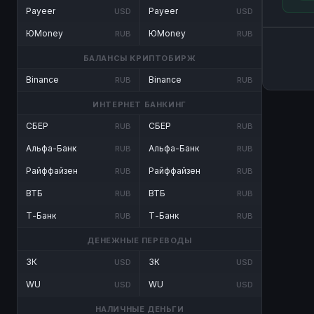
Payeer
Payeer
USD
USD
ЮMoney
ЮMoney
RUB
RUB
БАЛАНСЫ КРИПТОБИРЖ
Binance
Binance
RUB
RUB
ИНТЕРНЕТ БАНКИНГ
СБЕР
СБЕР
RUB
RUB
Альфа-Банк
Альфа-Банк
RUB
RUB
Райффайзен
Райффайзен
RUB
RUB
ВТБ
ВТБ
RUB
RUB
Т-Банк
Т-Банк
RUB
RUB
ДЕНЕЖНЫЕ ПЕРЕВОДЫ
ЗК
ЗК
USD
USD
WU
WU
USD
USD
НАЛИЧНЫЕ ДЕНЬГИ