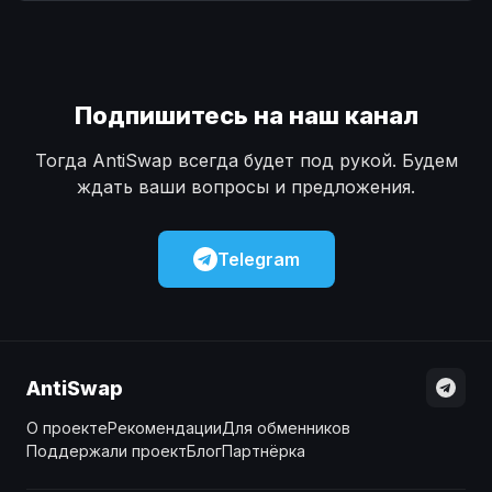
Наличные
Наличные
USD
USD
Наличные
Наличные
KZT
KZT
Подпишитесь на наш канал
Тогда AntiSwap всегда будет под рукой. Будем
ждать ваши вопросы и предложения.
Telegram
AntiSwap
О проекте
Рекомендации
Для обменников
Поддержали проект
Блог
Партнёрка