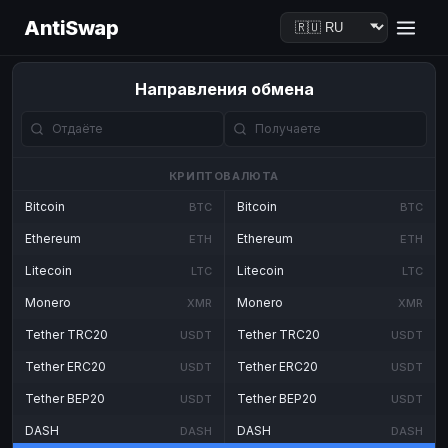
AntiSwap
Направления обмена
КРИПТОВАЛЮТА
Bitcoin
Bitcoin
BTC
BTC
Ethereum
Ethereum
ETH
ETH
Litecoin
Litecoin
LTC
LTC
Monero
Monero
XMR
XMR
Tether TRC20
Tether TRC20
USDT
USDT
Tether ERC20
Tether ERC20
USDT
USDT
Tether BEP20
Tether BEP20
USDT
USDT
DASH
DASH
DASH
DASH