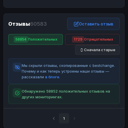
ЮMoney
ЮMoney
RUB
RUB
БАЛАНСЫ КРИПТОБИРЖ
Отзывы
60583
Binance
Binance
Оставить отзыв
RUB
RUB
ИНТЕРНЕТ БАНКИНГ
58854
Положительных
1729
Отрицательных
СБЕР
СБЕР
RUB
RUB
Сначала старые
Альфа-Банк
Альфа-Банк
RUB
RUB
Райффайзен
Райффайзен
RUB
RUB
Мы скрыли отзывы, скопированные с bestchange.
ВТБ
ВТБ
RUB
RUB
Почему и как теперь устроены наши отзывы —
рассказали
в блоге
.
Т-Банк
Т-Банк
RUB
RUB
ДЕНЕЖНЫЕ ПЕРЕВОДЫ
Обнаружено 58852 положительных отзывов на
других мониторингах.
ЗК
ЗК
USD
USD
WU
WU
USD
USD
НАЛИЧНЫЕ ДЕНЬГИ
1
Наличные
Наличные
RUB
RUB