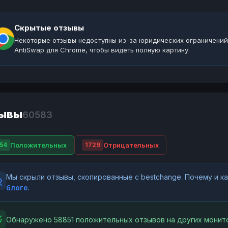
Скрытые отзывы
Некоторые отзывы недоступны из-за юридических ограничений
AntiSwap для Chrome, чтобы видеть полную картину.
ывы
60583
Положительных
Отрицательных
54
1729
Мы скрыли отзывы, скопированные с bestchange. Почему и 
блоге
.
Обнаружено 58851 положительных отзывов на других монито