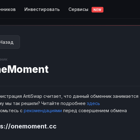
Сервисы
нников
Инвестировать
NEW
Назад
ник
neMoment
истрация AntiSwap считает, что данный обменник занимается
у мы так решили? Читайте подробнее
здесь
комьтесь с
рекомендациями
перед совершением обмена
ps://onemoment.cc