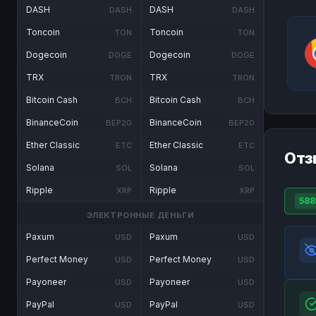
DASH
DASH
DASH
DASH
Toncoin
Toncoin
TON
TON
Dogecoin
Dogecoin
DOGE
DOGE
TRX
TRX
TRON
TRON
Bitcoin Cash
Bitcoin Cash
BCH
BCH
BinanceCoin
BinanceCoin
BEP20
BEP20
Ether Classic
Ether Classic
ETC
ETC
Отз
Solana
Solana
SOL
SOL
Ripple
Ripple
XRP
XRP
588
ЭЛЕКТРОННЫЕ ДЕНЬГИ
Paxum
Paxum
USD
USD
Perfect Money
Perfect Money
USD
USD
Payoneer
Payoneer
USD
USD
PayPal
PayPal
USD
USD