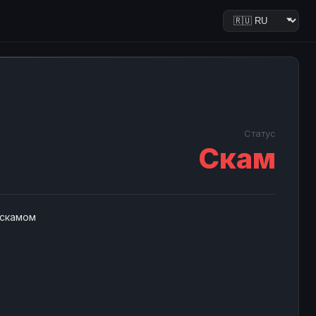
Статус
Скам
 скамом