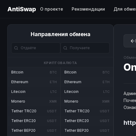
AntiSwap
О проекте
Рекомендации
Для обме
Направления обмена
Обмен
КРИПТОВАЛЮТА
O
Bitcoin
Bitcoin
BTC
BTC
Ethereum
Ethereum
ETH
ETH
Litecoin
Litecoin
LTC
LTC
Админ
Почем
Monero
Monero
XMR
XMR
Озна
Tether TRC20
Tether TRC20
USDT
USDT
Tether ERC20
Tether ERC20
USDT
USDT
htt
Tether BEP20
Tether BEP20
USDT
USDT