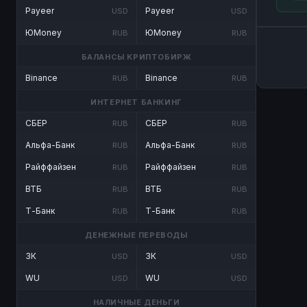
Payeer
Payeer
USD
USD
ЮMoney
ЮMoney
RUB
RUB
БАЛАНСЫ КРИПТОБИРЖ
Binance
Binance
RUB
RUB
ИНТЕРНЕТ БАНКИНГ
СБЕР
СБЕР
RUB
RUB
Альфа-Банк
Альфа-Банк
RUB
RUB
Райффайзен
Райффайзен
RUB
RUB
ВТБ
ВТБ
RUB
RUB
Т-Банк
Т-Банк
RUB
RUB
ДЕНЕЖНЫЕ ПЕРЕВОДЫ
ЗК
ЗК
USD
USD
WU
WU
USD
USD
НАЛИЧНЫЕ ДЕНЬГИ