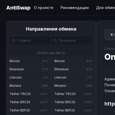
AntiSwap
О проекте
Рекомендации
Для обме
Направления обмена
Обмен
КРИПТОВАЛЮТА
O
Bitcoin
Bitcoin
BTC
BTC
Ethereum
Ethereum
ETH
ETH
Litecoin
Litecoin
LTC
LTC
Админ
Почем
Monero
Monero
XMR
XMR
Озна
Tether TRC20
Tether TRC20
USDT
USDT
Tether ERC20
Tether ERC20
USDT
USDT
htt
Tether BEP20
Tether BEP20
USDT
USDT