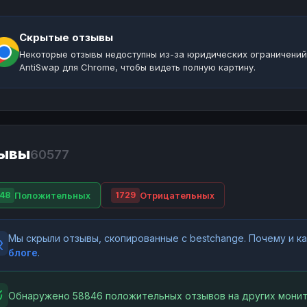
Скрытые отзывы
Некоторые отзывы недоступны из-за юридических ограничений
AntiSwap для Chrome, чтобы видеть полную картину.
ывы
60577
Положительных
Отрицательных
48
1729
Мы скрыли отзывы, скопированные с bestchange. Почему и 
блоге
.
Обнаружено 58846 положительных отзывов на других монит