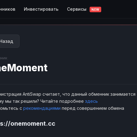
Сервисы
нников
Инвестировать
NEW
Назад
ник
neMoment
истрация AntiSwap считает, что данный обменник занимается
у мы так решили? Читайте подробнее
здесь
комьтесь с
рекомендациями
перед совершением обмена
ps://onemoment.cc