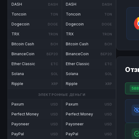
DASH
DASH
DASH
DASH
Toncoin
Toncoin
TON
TON
Dogecoin
Dogecoin
DOGE
DOGE
TRX
TRX
TRON
TRON
Bitcoin Cash
Bitcoin Cash
BCH
BCH
BinanceCoin
BinanceCoin
BEP20
BEP20
Ether Classic
Ether Classic
ETC
ETC
Отз
Solana
Solana
SOL
SOL
Ripple
Ripple
XRP
XRP
588
ЭЛЕКТРОННЫЕ ДЕНЬГИ
Paxum
Paxum
USD
USD
Perfect Money
Perfect Money
USD
USD
Payoneer
Payoneer
USD
USD
PayPal
PayPal
USD
USD