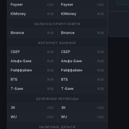
Payeer
Payeer
USD
USD
ЮMoney
ЮMoney
RUB
RUB
БАЛАНСЫ КРИПТОБИРЖ
Binance
Binance
RUB
RUB
ИНТЕРНЕТ БАНКИНГ
СБЕР
СБЕР
RUB
RUB
Альфа-Банк
Альфа-Банк
RUB
RUB
Райффайзен
Райффайзен
RUB
RUB
ВТБ
ВТБ
RUB
RUB
Т-Банк
Т-Банк
RUB
RUB
ДЕНЕЖНЫЕ ПЕРЕВОДЫ
ЗК
ЗК
USD
USD
WU
WU
USD
USD
НАЛИЧНЫЕ ДЕНЬГИ