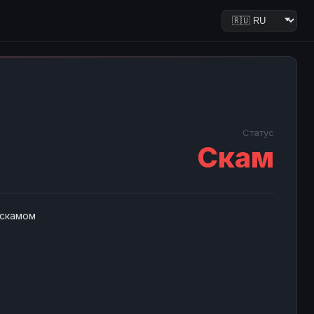
Статус
Скам
 скамом