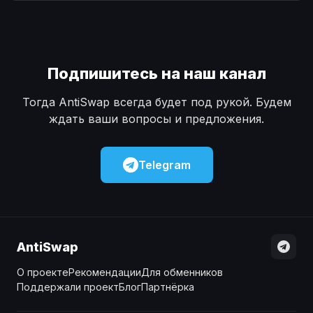
Наличные
Наличные
USD
USD
Наличные
Наличные
KZT
KZT
Подпишитесь на наш канал
Тогда AntiSwap всегда будет под рукой. Будем
ждать ваши вопросы и предложения.
Telegram
AntiSwap
О проекте
Рекомендации
Для обменников
Поддержали проект
Блог
Партнёрка