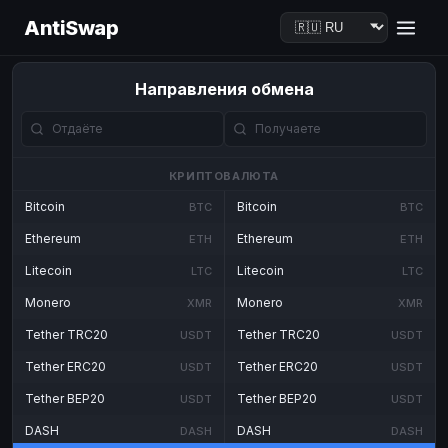
AntiSwap
Направления обмена
КРИПТОВАЛЮТА
Bitcoin
Bitcoin
BTC
BTC
Ethereum
Ethereum
ETH
ETH
Litecoin
Litecoin
LTC
LTC
Monero
Monero
XMR
XMR
Tether TRC20
Tether TRC20
USDT
USDT
Tether ERC20
Tether ERC20
USDT
USDT
Tether BEP20
Tether BEP20
USDT
USDT
DASH
DASH
DASH
DASH