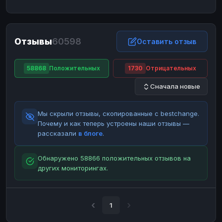
ЮMoney
ЮMoney
RUB
RUB
БАЛАНСЫ КРИПТОБИРЖ
Отзывы
60598
Binance
Binance
Оставить отзыв
RUB
RUB
ИНТЕРНЕТ БАНКИНГ
58868
Положительных
1730
Отрицательных
СБЕР
СБЕР
RUB
RUB
Сначала новые
Альфа-Банк
Альфа-Банк
RUB
RUB
Райффайзен
Райффайзен
RUB
RUB
Мы скрыли отзывы, скопированные с bestchange.
ВТБ
ВТБ
RUB
RUB
Почему и как теперь устроены наши отзывы —
рассказали
в блоге
.
Т-Банк
Т-Банк
RUB
RUB
ДЕНЕЖНЫЕ ПЕРЕВОДЫ
Обнаружено 58866 положительных отзывов на
других мониторингах.
ЗК
ЗК
USD
USD
WU
WU
USD
USD
НАЛИЧНЫЕ ДЕНЬГИ
1
Наличные
Наличные
RUB
RUB